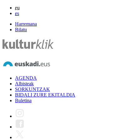
eu
es
Harremana
Bilatu
AGENDA
Albisteak
SORKUNTZAK
BIDALI ZURE EKITALDIA
Buletina