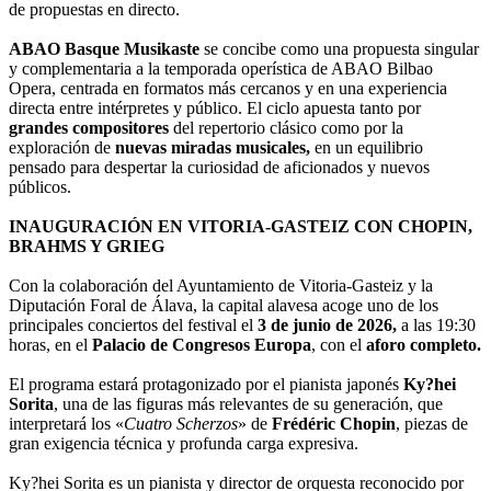
de propuestas en directo.
ABAO Basque Musikaste
se concibe como una propuesta singular
y complementaria a la temporada operística de ABAO Bilbao
Opera, centrada en formatos más cercanos y en una experiencia
directa entre intérpretes y público. El ciclo apuesta tanto por
grandes compositores
del repertorio clásico como por la
exploración de
nuevas miradas musicales,
en un equilibrio
pensado para despertar la curiosidad de aficionados y nuevos
públicos.
INAUGURACIÓN EN VITORIA-GASTEIZ CON CHOPIN,
BRAHMS Y GRIEG
Con la colaboración del Ayuntamiento de Vitoria-Gasteiz y la
Diputación Foral de Álava, la capital alavesa acoge uno de los
principales conciertos del festival el
3 de junio de 2026,
a las 19:30
horas, en el
Palacio de Congresos Europa
, con el
aforo completo.
El programa estará protagonizado por el pianista japonés
Ky?hei
Sorita
, una de las figuras más relevantes de su generación, que
interpretará los «
Cuatro Scherzos
» de
Frédéric Chopin
, piezas de
gran exigencia técnica y profunda carga expresiva.
Ky?hei Sorita es un pianista y director de orquesta reconocido por