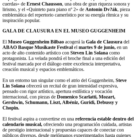
cuerdas» de
Ernest Chausson
, una obra de gran riqueza sonora y
lirismo, y el «Quinteto para piano nº 2» de
Antonín Dv?ák
, pieza
emblemática del repertorio camerístico por su energía rítmica y su
inspiración popular.
GALA DE CLAUSURA EN EL MUSEO GUGGENHEIM
El
Museo Guggenheim Bilbao
acogerá la
Gala de Clausura
del
ABAO Basque Musikaste Festival
el
martes 9 de junio,
en un
acto de alto contenido artístico con
Steven Lin Solana
como
protagonista. La velada pondrá el broche final a una edición del
festival marcada por el diálogo entre excelencia interpretativa,
creación musical y espacios emblemáticos.
En un entorno tan singular como el atrio del Guggenheim,
Steve
Lin Solana
ofrecerá un recital de gran intensidad expresiva,
pensado con rigor artístico, apertura estilística y vocación
internacional, con piezas de
Domenico Scarlatti, Mozart,
Gershwin, Schumann, Liszt, Albéniz, Guridi, Debussy y
Chopin.
El festival aspira a convertirse en una
referencia estable dentro del
calendario musical,
ofreciendo una programación cuidada, artistas
de prestigio internacional y propuestas capaces de conectar con
públicos diversos, desde melómanos experimentados hasta quienes