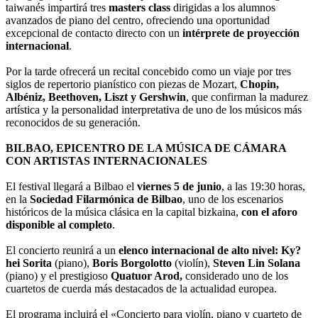
taiwanés impartirá tres
masters class
dirigidas a los alumnos
avanzados de piano del centro, ofreciendo una oportunidad
excepcional de contacto directo con un
intérprete de proyección
internacional
.
Por la tarde ofrecerá un recital concebido como un viaje por tres
siglos de repertorio pianístico con piezas de Mozart,
Chopin,
Albéniz, Beethoven, Liszt y Gershwin
, que confirman la madurez
artística y la personalidad interpretativa de uno de los músicos más
reconocidos de su generación.
BILBAO, EPICENTRO DE LA MÚSICA DE CÁMARA
CON ARTISTAS INTERNACIONALES
El festival llegará a Bilbao el
viernes 5 de junio
, a las 19:30 horas,
en la
Sociedad Filarmónica de Bilbao
, uno de los escenarios
históricos de la música clásica en la capital bizkaina,
con el aforo
disponible al completo
.
El concierto reunirá a un
elenco internacional de alto nivel: Ky?
hei Sorita
(piano),
Boris Borgolotto
(violín),
Steven Lin Solana
(piano) y el prestigioso
Quatuor Arod,
considerado uno de los
cuartetos de cuerda más destacados de la actualidad europea.
El programa incluirá el «Concierto para violín, piano y cuarteto de