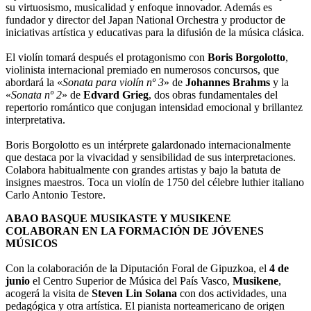
su virtuosismo, musicalidad y enfoque innovador. Además es
fundador y director del Japan National Orchestra y productor de
iniciativas artística y educativas para la difusión de la música clásica.
El violín tomará después el protagonismo con
Boris Borgolotto
,
violinista internacional premiado en numerosos concursos, que
abordará la «
Sonata para violín nº 3
» de
Johannes Brahms
y la
«
Sonata nº 2
» de
Edvard Grieg
, dos obras fundamentales del
repertorio romántico que conjugan intensidad emocional y brillantez
interpretativa.
Boris Borgolotto es un intérprete galardonado internacionalmente
que destaca por la vivacidad y sensibilidad de sus interpretaciones.
Colabora habitualmente con grandes artistas y bajo la batuta de
insignes maestros. Toca un violín de 1750 del célebre luthier italiano
Carlo Antonio Testore.
ABAO BASQUE MUSIKASTE Y MUSIKENE
COLABORAN EN LA FORMACIÓN DE JÓVENES
MÚSICOS
Con la colaboración de la Diputación Foral de Gipuzkoa, el
4 de
junio
el Centro Superior de Música del País Vasco,
Musikene
,
acogerá la visita de
Steven Lin Solana
con dos actividades, una
pedagógica y otra artística. El pianista norteamericano de origen