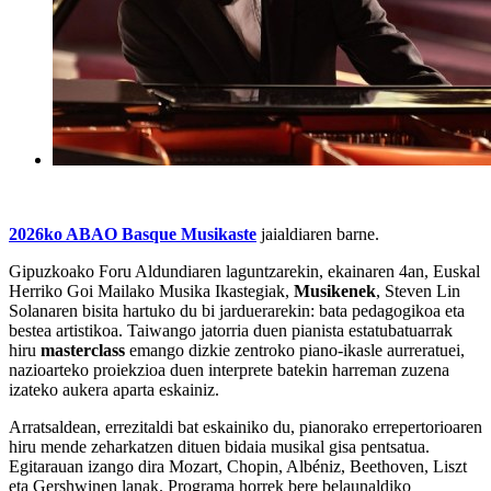
2026ko ABAO Basque Musikaste
jaialdiaren barne.
Gipuzkoako Foru Aldundiaren laguntzarekin, ekainaren 4an, Euskal
Herriko Goi Mailako Musika Ikastegiak,
Musikenek
, Steven Lin
Solanaren bisita hartuko du bi jarduerarekin: bata pedagogikoa eta
bestea artistikoa. Taiwango jatorria duen pianista estatubatuarrak
hiru
masterclass
emango dizkie zentroko piano-ikasle aurreratuei,
nazioarteko proiekzioa duen interprete batekin harreman zuzena
izateko aukera aparta eskainiz.
Arratsaldean, errezitaldi bat eskainiko du, pianorako errepertorioaren
hiru mende zeharkatzen dituen bidaia musikal gisa pentsatua.
Egitarauan izango dira Mozart, Chopin, Albéniz, Beethoven, Liszt
eta Gershwinen lanak. Programa horrek bere belaunaldiko