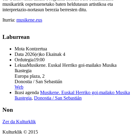
musikaririk ospetsuenetako baten heldutasun artistikoa eta
interpretazio-nortasun berezia berresten ditu.
Iturria:
musikene.eus
Laburrean
Mota
Kontzertua
Data
2026(e)ko Ekainak 4
Ordutegia
19:00
Lekua
Musikene. Euskal Herriko goi-mailako Musika
Ikastegia
Europa plaza, 2
Donostia / San Sebastián
Web
Ikusi agenda
Musikene. Euskal Herriko goi-mailako Musika
Ikastegia
,
Donostia / San Sebastián
Non
Zer da Kulturklik
Kulturklik © 2015