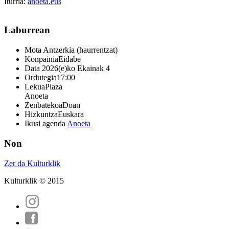
Iturria:
anoeta.eus
Laburrean
Mota
Antzerkia (haurrentzat)
Konpainia
Eidabe
Data
2026(e)ko Ekainak 4
Ordutegia
17:00
Lekua
Plaza
Anoeta
Zenbatekoa
Doan
Hizkuntza
Euskara
Ikusi agenda
Anoeta
Non
Zer da Kulturklik
Kulturklik © 2015