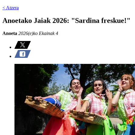
< Atzera
Anoetako Jaiak 2026: "Sardina freskue!"
Anoeta
2026(e)ko Ekainak 4