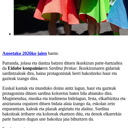
Anoetako 2026ko jaien
barne.
Parranda, jolasa eta dantza batzen dituen ikuskizun parte-hartzailea
da
Eidabe konpainia
ren
Sardina freskue
. Ikuskizunaren gidariak
sardintzaleak dira, baina protagonistak herri bakoitzeko haur eta
gazteak izango dira.
Euskal kantak eta munduko doinu anitz lagun, haur eta gazteak
protagonista dituen sardina koloretsu baten bila abiatuko dira.
Mugimendua, musika eta irudimena bidelagun, festa, elkarbizitza eta
aniztasuna ospatzen dituen bidaia alaia izango da, eskolan zein
enparantzan, kaleak eta plazak argiztatu eta alaituz. Sardina
bakoitzak irribarre eta koloreak ekartzen ditu, eta denok elkarrekin
parte hartzen dugun une bakoitza jaia bihurtzen da.