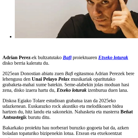
Adrian Perez
-ek bultzatutako
Bafi
proiektuaren
Etxeko loturak
disko berria kaleratu du.
2025ean Donostian abiatu zuen
Bafi
egitasmoa Adrian Perezek bere
lehengusu den
Unai Pelayo
Pelax
musikariak oparitutako
grabaketa-mahai xume batekin. Seme-alabekin jolas moduan hasi
zena, disko izaera hartu du,
Etxeko loturak
izenburua duen lana.
Diskoa Egiako Tolare estudioan grabatua izan da 2025eko
udazkenean. Euskarazko rock akustiko eta melodikoaen bidea
hartzen du, hitz landu eta sakonekin. Nahasketa eta masterra
Beñat
Antsustegi
k burutu ditu.
Bakarkako proiektu hau norberari buruzko gogoeta bat da, azken
boladan topaturiko bizipenekin lotua. Etxean eta etxekoentzat