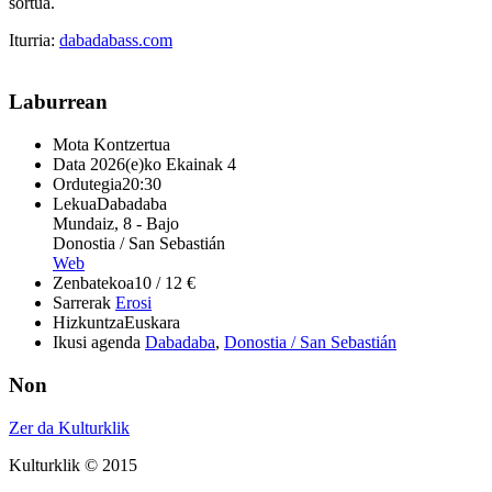
sortua.
Iturria:
dabadabass.com
Laburrean
Mota
Kontzertua
Data
2026(e)ko Ekainak 4
Ordutegia
20:30
Lekua
Dabadaba
Mundaiz, 8 - Bajo
Donostia / San Sebastián
Web
Zenbatekoa
10 / 12 €
Sarrerak
Erosi
Hizkuntza
Euskara
Ikusi agenda
Dabadaba
,
Donostia / San Sebastián
Non
Zer da Kulturklik
Kulturklik © 2015