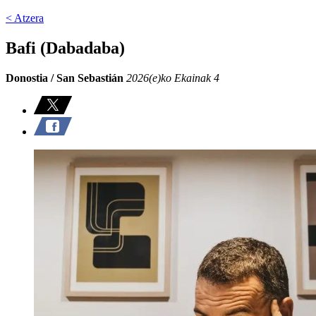
< Atzera
Bafi (Dabadaba)
Donostia / San Sebastián
2026(e)ko Ekainak 4