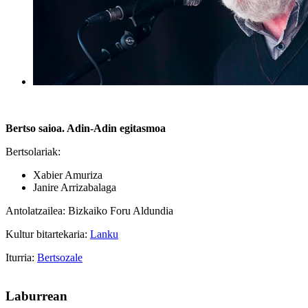
Bertso saioa. Adin-Adin egitasmoa
Bertsolariak:
Xabier Amuriza
Janire Arrizabalaga
Antolatzailea: Bizkaiko Foru Aldundia
Kultur bitartekaria:
Lanku
Iturria:
Bertsozale
Laburrean