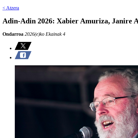
< Atzera
Adin-Adin 2026: Xabier Amuriza, Janire 
Ondarroa
2026(e)ko Ekainak 4