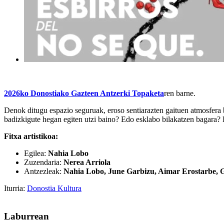
2026ko Donostiako Gazteen Antzerki Topaketa
ren barne.
Denok ditugu espazio seguruak, eroso sentiarazten gaituen atmosfera 
badizkigute hegan egiten utzi baino? Edo esklabo bilakatzen bagara?
Fitxa artistikoa:
Egilea:
Nahia Lobo
Zuzendaria:
Nerea Arriola
Antzezleak:
Nahia Lobo, June Garbizu, Aimar Erostarbe, G
Iturria:
Donostia Kultura
Laburrean