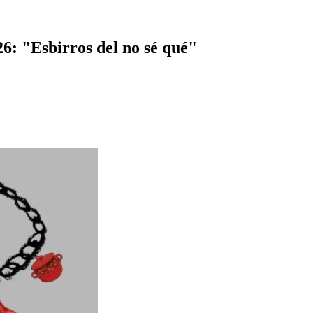
6: "Esbirros del no sé qué"