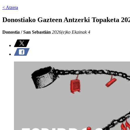
< Atzera
Donostiako Gazteen Antzerki Topaketa 202
Donostia / San Sebastián
2026(e)ko Ekainak 4