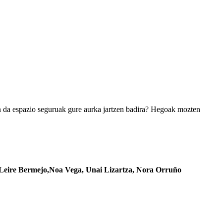
en da espazio seguruak gure aurka jartzen badira? Hegoak mozten
 Leire Bermejo,Noa Vega, Unai Lizartza, Nora Orruño