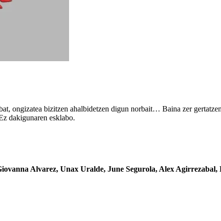
bat, ongizatea bizitzen ahalbidetzen digun norbait… Baina zer gertatz
 Ez dakigunaren esklabo.
iovanna Alvarez, Unax Uralde, June Segurola, Alex Agirrezabal,