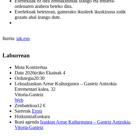
Eserlekuak ez dira zenbakidunak izango eta iritsiera-
ordenaren arabera beteko dira.
Eserlekuak betetzean, gainerako ikusleek ikuskizuna zutik
gozatu ahal izango dute.
Iturria:
iak.eus
Laburrean
Mota
Kontzertua
Data
2026(e)ko Ekainak 4
Ordutegia
20:30
Lekua
Izaskun Arrue Kulturgunea – Gasteiz Antzokia
Errementari kalea, 32
Vitoria-Gasteiz
Web
Zenbatekoa
12 €
Sarrerak
Erosi
Hizkuntza
Euskara
Ikusi agenda
Izaskun Arrue Kulturgunea – Gasteiz Antzokia
,
Vitoria-Gasteiz