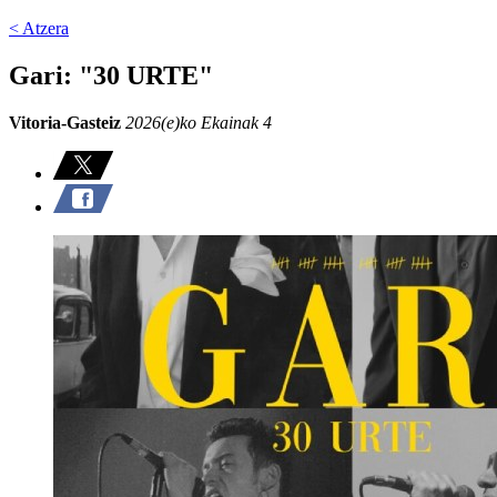
< Atzera
Gari: "30 URTE"
Vitoria-Gasteiz
2026(e)ko Ekainak 4