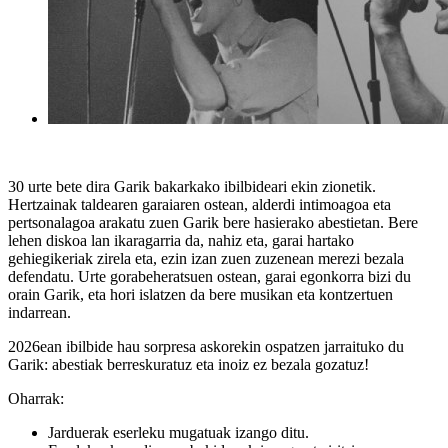
30 urte bete dira Garik bakarkako ibilbideari ekin zionetik.
Hertzainak taldearen garaiaren ostean, alderdi intimoagoa eta
pertsonalagoa arakatu zuen Garik bere hasierako abestietan. Bere
lehen diskoa lan ikaragarria da, nahiz eta, garai hartako
gehiegikeriak zirela eta, ezin izan zuen zuzenean merezi bezala
defendatu. Urte gorabeheratsuen ostean, garai egonkorra bizi du
orain Garik, eta hori islatzen da bere musikan eta kontzertuen
indarrean.
2026ean ibilbide hau sorpresa askorekin ospatzen jarraituko du
Garik: abestiak berreskuratuz eta inoiz ez bezala gozatuz!
Oharrak:
Jarduerak eserleku mugatuak izango ditu.