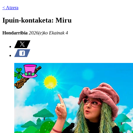
< Atzera
Ipuin-kontaketa: Miru
Hondarribia
2026(e)ko Ekainak 4