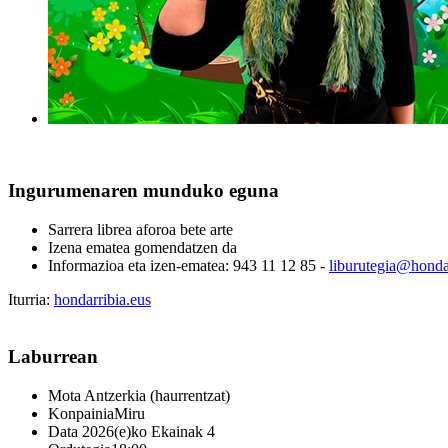
Ingurumenaren munduko eguna
Sarrera librea aforoa bete arte
Izena ematea gomendatzen da
Informazioa eta izen-ematea:
943 11 12 85 -
liburutegia@honda
Iturria:
hondarribia.eus
Laburrean
Mota
Antzerkia (haurrentzat)
Konpainia
Miru
Data
2026(e)ko Ekainak 4