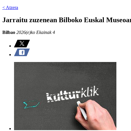
< Atzera
Jarraitu zuzenean Bilboko Euskal Museoa
Bilbao
2026(e)ko Ekainak 4