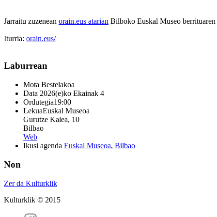
Jarraitu zuzenean
orain.eus atarian
Bilboko Euskal Museo berrituaren i
Iturria:
orain.eus/
Laburrean
Mota
Bestelakoa
Data
2026(e)ko Ekainak 4
Ordutegia
19:00
Lekua
Euskal Museoa
Gurutze Kalea, 10
Bilbao
Web
Ikusi agenda
Euskal Museoa
,
Bilbao
Non
Zer da Kulturklik
Kulturklik © 2015