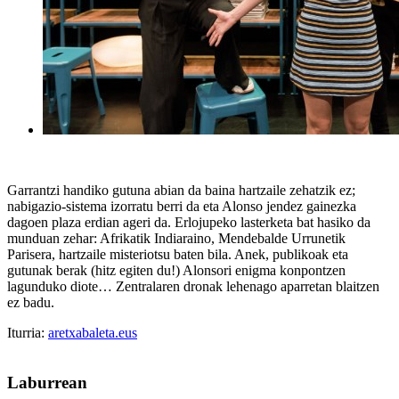
Garrantzi handiko gutuna abian da baina hartzaile zehatzik ez;
nabigazio-sistema izorratu berri da eta Alonso jendez gainezka
dagoen plaza erdian ageri da. Erlojupeko lasterketa bat hasiko da
munduan zehar: Afrikatik Indiaraino, Mendebalde Urrunetik
Parisera, hartzaile misteriotsu baten bila. Anek, publikoak eta
gutunak berak (hitz egiten du!) Alonsori enigma konpontzen
lagunduko diote… Zentralaren dronak lehenago aparretan blaitzen
ez badu.
Iturria:
aretxabaleta.eus
Laburrean