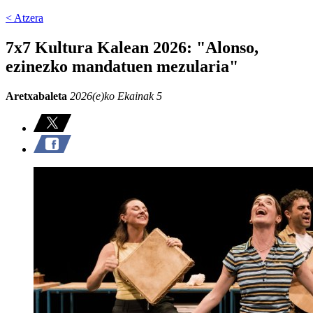
< Atzera
7x7 Kultura Kalean 2026: "Alonso,
ezinezko mandatuen mezularia"
Aretxabaleta
2026(e)ko Ekainak 5