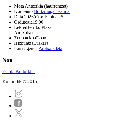
Mota
Antzerkia (haurrentzat)
Konpainia
Hortzmuga Teatroa
Data
2026(e)ko Ekainak 5
Ordutegia
19:00
Lekua
Herriko Plaza
Aretxabaleta
Zenbatekoa
Doan
Hizkuntza
Euskara
Ikusi agenda
Aretxabaleta
Non
Zer da Kulturklik
Kulturklik © 2015