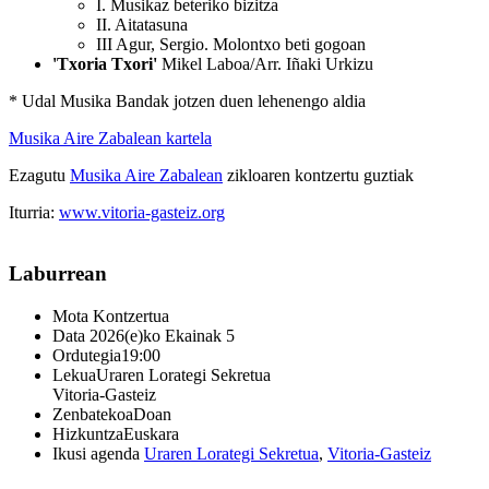
I. Musikaz beteriko bizitza
II. Aitatasuna
III Agur, Sergio. Molontxo beti gogoan
'Txoria Txori'
Mikel Laboa/Arr. Iñaki Urkizu
* Udal Musika Bandak jotzen duen lehenengo aldia
Musika Aire Zabalean kartela
Ezagutu
Musika Aire Zabalean
zikloaren kontzertu guztiak
Iturria:
www.vitoria-gasteiz.org
Laburrean
Mota
Kontzertua
Data
2026(e)ko Ekainak 5
Ordutegia
19:00
Lekua
Uraren Lorategi Sekretua
Vitoria-Gasteiz
Zenbatekoa
Doan
Hizkuntza
Euskara
Ikusi agenda
Uraren Lorategi Sekretua
,
Vitoria-Gasteiz