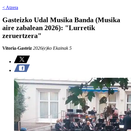
< Atzera
Gasteizko Udal Musika Banda (Musika
aire zabalean 2026): "Lurretik
zeruertzera"
Vitoria-Gasteiz
2026(e)ko Ekainak 5