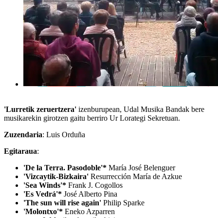
'Lurretik zeruertzera'
izenburupean, Udal Musika Bandak bere
musikarekin girotzen gaitu berriro Ur Lorategi Sekretuan.
Zuzendaria
: Luis Orduña
Egitaraua
:
'De la Terra. Pasodoble'*
María José Belenguer
'Vizcaytik-Bizkaira'
Resurrección María de Azkue
'Sea Winds'*
Frank J. Cogollos
'Es Vedrá'*
José Alberto Pina
'The sun will rise again'
Philip Sparke
'Molontxo'*
Eneko Azparren