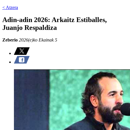
< Atzera
Adin-adin 2026: Arkaitz Estiballes,
Juanjo Respaldiza
Zeberio
2026(e)ko Ekainak 5