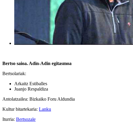
Bertso saioa. Adin-Adin egitasmoa
Bertsolariak:
Arkaitz Estiballes
Juanjo Respaldiza
Antolatzailea: Bizkaiko Foru Aldundia
Kultur bitartekaria:
Lanku
Iturria:
Bertsozale