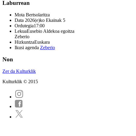
Laburrean
Mota
Bertsolaritza
Data
2026(e)ko Ekainak 5
Ordutegia
17:00
Lekua
Eusebio Aldekoa egoitza
Zeberio
Hizkuntza
Euskara
Ikusi agenda
Zeberio
Non
Zer da Kulturklik
Kulturklik © 2015