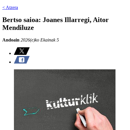
< Atzera
Bertso saioa: Joanes Illarregi, Aitor
Mendiluze
Andoain
2026(e)ko Ekainak 5