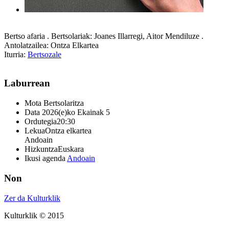
Bertso afaria . Bertsolariak: Joanes Illarregi, Aitor Mendiluze .
Antolatzailea: Ontza Elkartea
Iturria:
Bertsozale
Laburrean
Mota
Bertsolaritza
Data
2026(e)ko Ekainak 5
Ordutegia
20:30
Lekua
Ontza elkartea
Andoain
Hizkuntza
Euskara
Ikusi agenda
Andoain
Non
Zer da Kulturklik
Kulturklik © 2015