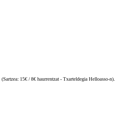
 (Sartzea: 15€ / 8€ haurrentzat - Txarteldegia Helloasso-n).