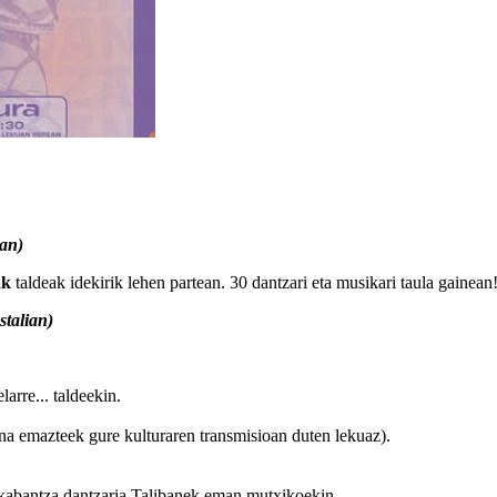
tan)
ak
taldeak idekirik lehen partean. 30 dantzari eta musikari taula gainean!
talian)
arre... taldeekin.
na emazteek gure kulturaren transmisioan duten lekuaz).
akabantza dantzaria Talibanek eman mutxikoekin.