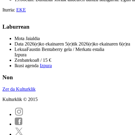
Iturria:
EKE
Laburrean
Mota
Jaialdia
Data
2026(e)ko ekainaren 5(e)tik 2026(e)ko ekainaren 6(e)ra
Lekua
Faustin Bentaberry gela / Merkatu estalia
Izpura
Zenbatekoa
8 / 15 €
Ikusi agenda
Izpura
Non
Zer da Kulturklik
Kulturklik © 2015