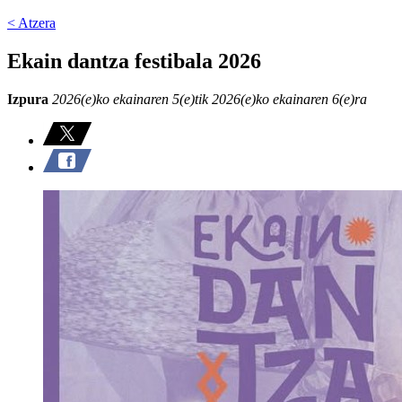
< Atzera
Ekain dantza festibala 2026
Izpura
2026(e)ko ekainaren 5(e)tik 2026(e)ko ekainaren 6(e)ra