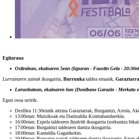
Egitaraua
Ostiralean, ekainaren 5ean (Izpuran - Faustin Gela - 20:30e
Lurrainaren zainak
ikusgarria,
Burrunka
taldea emanik,
Garaztarr
Larunbatean, ekainaren 6an (Donibane Garazin - Merkatu es
Egun osoa urririk.
Desfilea 11:30etatik aitzina Garaztarrak, Burgaintzi, Arrola, Akel
13:00etan: Mutxikoak eta Dantzaldia Kontrabandarekin.
16:00etan: Ezpela taldearen
Itzaletik
ikusgarria (sorkuntza bikai
17:00etan: Burgaintzi taldearen dantza ikusgarria.
18:00etan: Kantaldia Gagatikekin.
19:00etan: Bunuztar xoriak taldearen dantza ikusgarria. Egun 