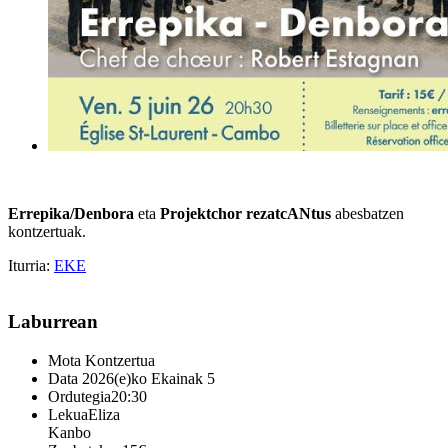
Errepika/Denbora
eta
Projektchor rezatcANtus
abesbatzen
kontzertuak.
Iturria:
EKE
Laburrean
Mota
Kontzertua
Data
2026(e)ko Ekainak 5
Ordutegia
20:30
Lekua
Eliza
Kanbo