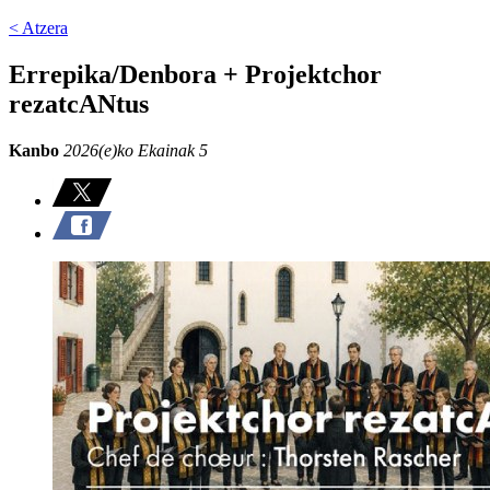
< Atzera
Errepika/Denbora + Projektchor
rezatcANtus
Kanbo
2026(e)ko Ekainak 5