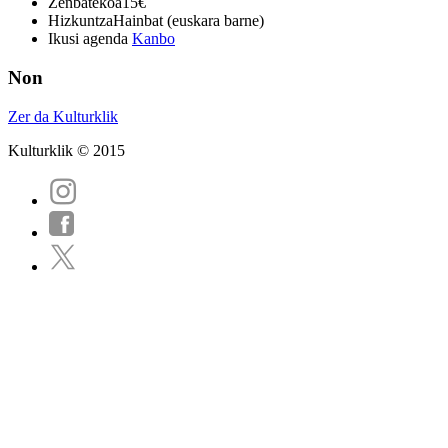
Zenbatekoa
15€
Hizkuntza
Hainbat (euskara barne)
Ikusi agenda
Kanbo
Non
Zer da Kulturklik
Kulturklik © 2015