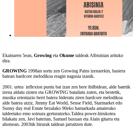
Ekainaren 5ean,
Growing
eta
Okume
taldeak Albisinian arituko
dira.
GROWING
1998an sortu zen Growing Pains izenarekin, hasiera
batean hardcore melodikoa eragin nagusia izanik.
2001. urtea inflexion puntu bat izan zen bere ibilbidean, alde batetik
izena aldatu zioten eta GROWING batailatu zuten, eta bestetik,
musika orientazio berri batera bideratu ziren hardcore melodikoa
alde batera utziz, Jimmy Eat World, Sense Field, Starmarket edo
Sunny day real Estate bezalako 90eko hamarkada amaierako
taldeetako emo soinura gerturatzeko.Taldea power-hirukotea
bilakatu zen, Javi baterian, Samuel baxuan eta Alain gitarra eta
ahotsean. 2003tik hirurak taldean jarraitzen dute.