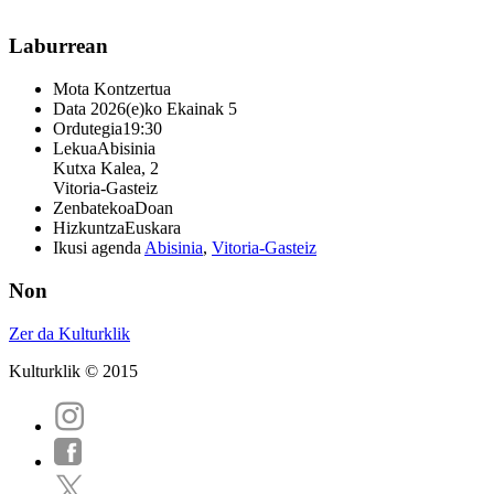
Laburrean
Mota
Kontzertua
Data
2026(e)ko Ekainak 5
Ordutegia
19:30
Lekua
Abisinia
Kutxa Kalea, 2
Vitoria-Gasteiz
Zenbatekoa
Doan
Hizkuntza
Euskara
Ikusi agenda
Abisinia
,
Vitoria-Gasteiz
Non
Zer da Kulturklik
Kulturklik © 2015