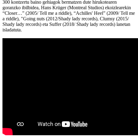
300 kontzertu baino gehiagok bermatzen dute hirukotearen
goranzko ibilbidea, Hans Krüger (Montreal Studios) ekoizlearekin
“Closer…” (2005/ Tell me a riddle), “Achilles' Heel” (2009/ Tell me
a riddle), "Going nuts (2012/Shady lady records), Clumsy (2015/
Shady lady records) eta Suffer (2018/ Shady lady records) lanetan
isladatuta.