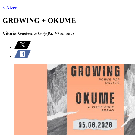
< Atzera
GROWING + OKUME
Vitoria-Gasteiz
2026(e)ko Ekainak 5