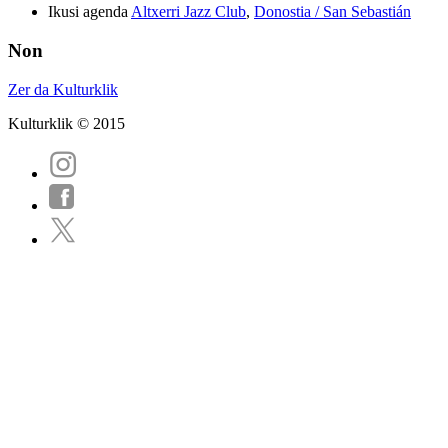
Ikusi agenda
Altxerri Jazz Club
,
Donostia / San Sebastián
Non
Zer da Kulturklik
Kulturklik © 2015