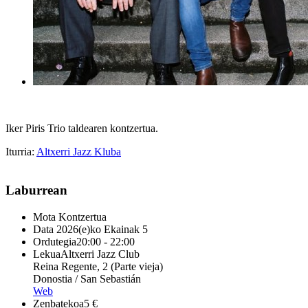
Iker Piris Trio taldearen kontzertua.
Iturria:
Altxerri Jazz Kluba
Laburrean
Mota
Kontzertua
Data
2026(e)ko Ekainak 5
Ordutegia
20:00 - 22:00
Lekua
Altxerri Jazz Club
Reina Regente, 2 (Parte vieja)
Donostia / San Sebastián
Web
Zenbatekoa
5 €