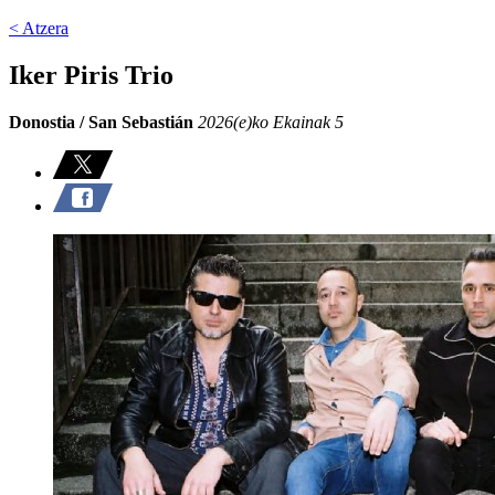
< Atzera
Iker Piris Trio
Donostia / San Sebastián
2026(e)ko Ekainak 5