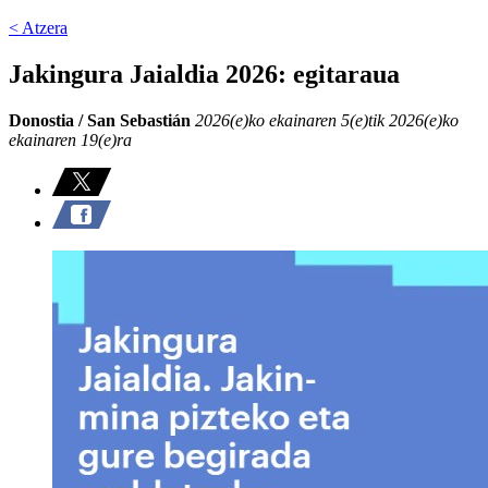
< Atzera
Jakingura Jaialdia 2026: egitaraua
Donostia / San Sebastián
2026(e)ko ekainaren 5(e)tik 2026(e)ko
ekainaren 19(e)ra