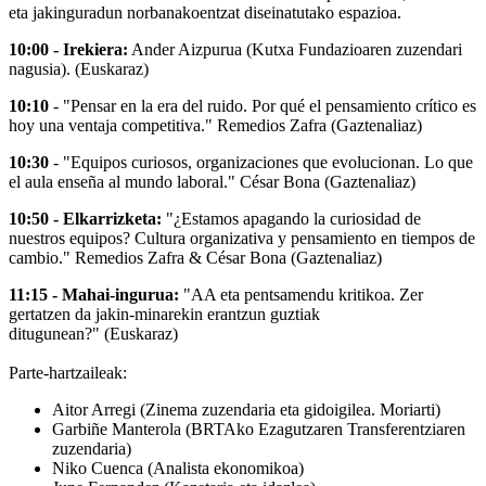
eta jakinguradun norbanakoentzat diseinatutako espazioa.
10:00 - Irekiera:
Ander Aizpurua (Kutxa Fundazioaren zuzendari
nagusia). (Euskaraz)
10:10
- "Pensar en la era del ruido. Por qué el pensamiento crítico es
hoy una ventaja competitiva."
Remedios Zafra (Gaztenaliaz)
10:30
- "Equipos curiosos, organizaciones que evolucionan. Lo que
el aula enseña al mundo laboral."
César Bona (Gaztenaliaz)
10:50 - Elkarrizketa:
"¿Estamos apagando la curiosidad de
nuestros equipos? Cultura organizativa y pensamiento en tiempos de
cambio."
Remedios Zafra & César Bona (Gaztenaliaz)
11:15 - Mahai-ingurua:
"
AA eta pentsamendu kritikoa. Zer
gertatzen da jakin-minarekin erantzun guztiak
ditugunean?"
(
Euskaraz)
Parte-hartzaileak:
Aitor Arregi (Zinema zuzendaria eta gidoigilea. Moriarti)
Garbiñe Manterola (BRTAko Ezagutzaren Transferentziaren
zuzendaria)
Niko Cuenca (Analista ekonomikoa)