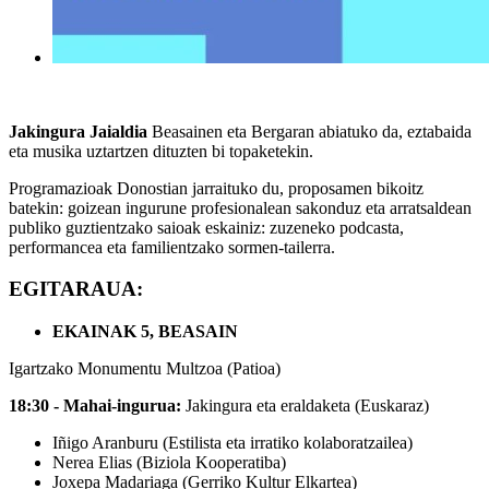
Jakingura Jaialdia
Beasainen eta Bergaran
abiatuko da, eztabaida
eta musika uztartzen dituzten bi
topaketekin.
Programazioak
Donostian
jarraituko du, proposamen bikoitz
batekin: goizean
ingurune profesionalean
sakonduz eta arratsaldean
publiko guztientzako saioak eskainiz:
zuzeneko podcasta,
performancea eta familientzako sormen-tailerra.
EGITARAUA:
EKAINAK 5, BEASAIN
Igartzako Monumentu Multzoa (Patioa)
18:30 - Mahai-ingurua:
Jakingura eta eraldaketa (
Euskaraz)
Iñigo Aranburu (Estilista eta irratiko kolaboratzailea)
Nerea Elias (Biziola Kooperatiba)
Joxepa Madariaga (Gerriko Kultur Elkartea)