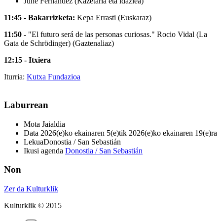
June Fernandez (Kazetaria eta idazlea)
11:45 - Bakarrizketa:
Kepa Errasti (Euskaraz)
11:50 -
"El futuro será de las personas curiosas."
Rocio Vidal (La
Gata de Schrödinger) (Gaztenaliaz)
12:15 - Itxiera
Iturria:
Kutxa Fundazioa
Laburrean
Mota
Jaialdia
Data
2026(e)ko ekainaren 5(e)tik 2026(e)ko ekainaren 19(e)ra
Lekua
Donostia / San Sebastián
Ikusi agenda
Donostia / San Sebastián
Non
Zer da Kulturklik
Kulturklik © 2015