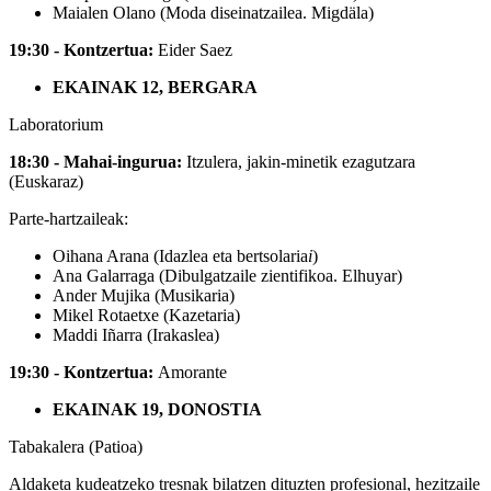
Maialen Olano (Moda diseinatzailea. Migdäla)
19:30 - Kontzertua:
Eider Saez
EKAINAK 12, BERGARA
Laboratorium
1
8:30 - Mahai-ingurua:
Itzulera, jakin-minetik ezagutzara
(
Euskaraz)
Parte-hartzaileak:
Oihana Arana (Idazlea eta bertsolaria
i
)
Ana Galarraga (Dibulgatzaile zientifikoa. Elhuyar)
Ander Mujika (Musikaria)
Mikel Rotaetxe (Kazetaria)
Maddi Iñarra (Irakaslea)
1
9:30 - Kontzertua:
Amorante
EKAINAK 19, DONOSTIA
Tabakalera (Patioa)
Aldaketa kudeatzeko tresnak bilatzen dituzten profesional, hezitzaile