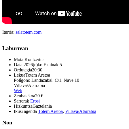
Iturria:
salatotem.com
Laburrean
Mota
Kontzertua
Data
2026(e)ko Ekainak 5
Ordutegia
20:30
Lekua
Totem Aretoa
Polígono Landazabal, C/1, Nave 10
Villava/Atarrabia
Web
Zenbatekoa
20 €
Sarrerak
Erosi
Hizkuntza
Gaztelania
Ikusi agenda
Totem Aretoa
,
Villava/Atarrabia
Non