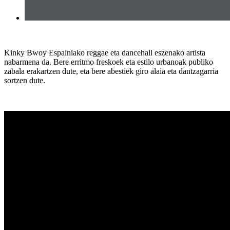
Kinky Bwoy
Espainiako reggae eta dancehall eszenako artista
nabarmena da. Bere erritmo freskoek eta estilo urbanoak publiko
zabala erakartzen dute, eta bere abestiek giro alaia eta dantzagarria
sortzen dute.