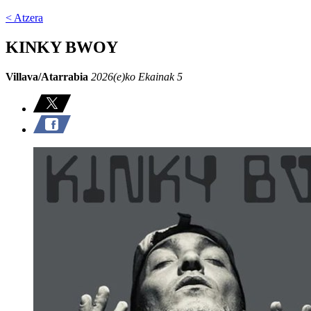
< Atzera
KINKY BWOY
Villava/Atarrabia
2026(e)ko Ekainak 5