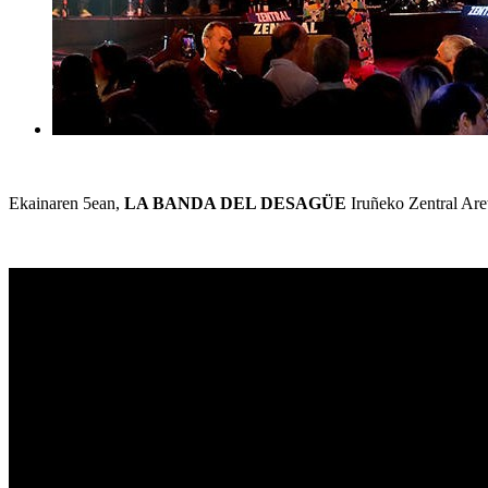
Ekainaren 5ean,
LA BANDA DEL DESAGÜE
Iruñeko Zentral Aret