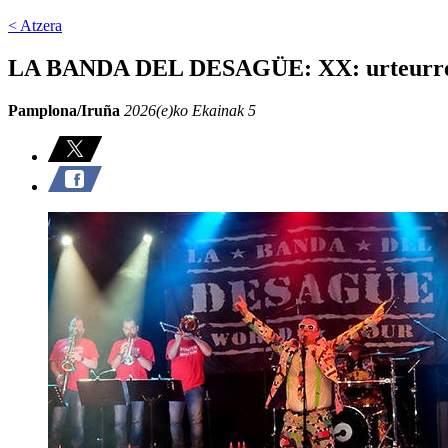
< Atzera
LA BANDA DEL DESAGÜE: XX: urteurr
Pamplona/Iruña
2026(e)ko Ekainak 5