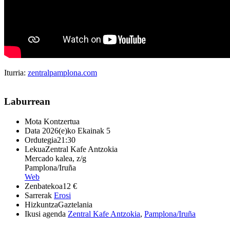
Iturria:
zentralpamplona.com
Laburrean
Mota
Kontzertua
Data
2026(e)ko Ekainak 5
Ordutegia
21:30
Lekua
Zentral Kafe Antzokia
Mercado kalea, z/g
Pamplona/Iruña
Web
Zenbatekoa
12 €
Sarrerak
Erosi
Hizkuntza
Gaztelania
Ikusi agenda
Zentral Kafe Antzokia
,
Pamplona/Iruña