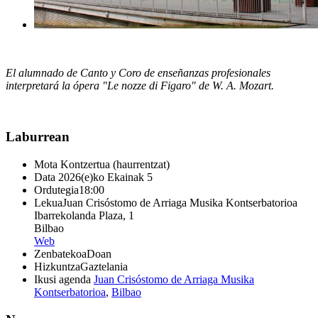
El alumnado de Canto y Coro de enseñanzas profesionales
interpretará la ópera "Le nozze di Figaro" de W. A. Mozart.
Laburrean
Mota
Kontzertua (haurrentzat)
Data
2026(e)ko Ekainak 5
Ordutegia
18:00
Lekua
Juan Crisóstomo de Arriaga Musika Kontserbatorioa
Ibarrekolanda Plaza, 1
Bilbao
Web
Zenbatekoa
Doan
Hizkuntza
Gaztelania
Ikusi agenda
Juan Crisóstomo de Arriaga Musika
Kontserbatorioa
,
Bilbao