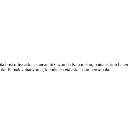
a bost urtez askatasunean bizi izan da Kanarietan, baina istripu baten
 da. Filmak zahartzaroa, identitatea eta askatasun pertsonala