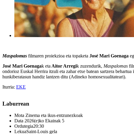
Maspalomas
filmaren proiekzioa eta topaketa
José Mari Goenaga
eg
José Mari Goenaga
k eta
Aitor Arregi
k zuzendurik,
Maspalomas
fil
ondorioz Euskal Herrira itzuli eta zahar etxe batean sartzera behartua 
hunkiberatasun handiz lantzen ditu (Adineko homosexualitateari).
Iturria:
EKE
Laburrean
Mota
Zinema eta ikus-entzunezkoak
Data
2026(e)ko Ekainak 5
Ordutegia
20:30
Lekua
Saint-Louis gela