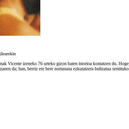
ilearekin
mak Vicente izeneko 76 urteko gizon baten istorioa kontatzen du. Hogeit
izanen da; han, berriz ere bere nortasuna ezkutatzera bultzatua sentituko