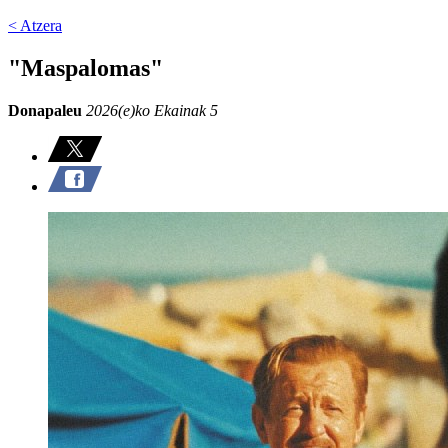
< Atzera
"Maspalomas"
Donapaleu
2026(e)ko Ekainak 5