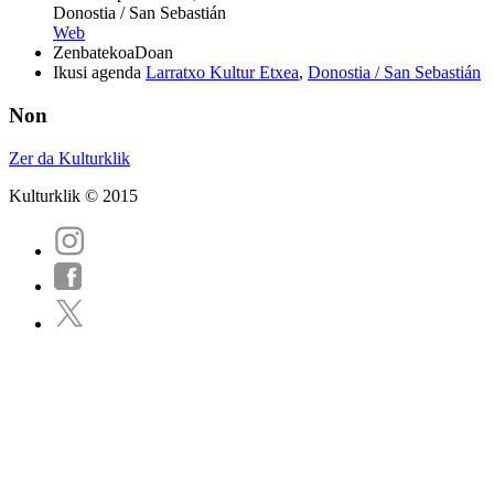
Donostia / San Sebastián
Web
Zenbatekoa
Doan
Ikusi agenda
Larratxo Kultur Etxea
,
Donostia / San Sebastián
Non
Zer da Kulturklik
Kulturklik © 2015