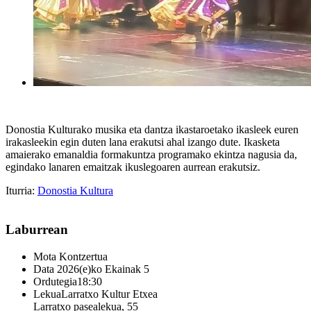
Donostia Kulturako musika eta dantza ikastaroetako ikasleek euren
irakasleekin egin duten lana erakutsi ahal izango dute. Ikasketa
amaierako emanaldia formakuntza programako ekintza nagusia da,
egindako lanaren emaitzak ikuslegoaren aurrean erakutsiz.
Iturria:
Donostia Kultura
Laburrean
Mota
Kontzertua
Data
2026(e)ko Ekainak 5
Ordutegia
18:30
Lekua
Larratxo Kultur Etxea
Larratxo pasealekua, 55