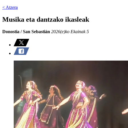
< Atzera
Musika eta dantzako ikasleak
Donostia / San Sebastián
2026(e)ko Ekainak 5