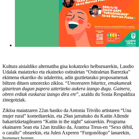
Kultura aisialdiko alternatiba gisa kokatzeko helburuarekin, Laudio
Udalak maiatzeko eta ekaineko ostiraletan “Ostiraletan Barrezka”
ekimena ekarriko du udalerrira, adin guztietarako proposamenak
biltzen dituen umorezko zikloa. “
Umorearen bitartez, emakumeak
gizartean dugun papera aztertzeko aukera izango dugu. Gainera,
obren erdiak euskaraz izango dira ere
”, azaldu du Sonia Respaldiza
zinegotziak.
Zikloa maiatzaren 22an hasiko da Antonia Triviño artistaren “Una
mujer rural” komediarekin, eta 29an jarraituko du Kaitin Allende
bakarrizketagilearen “Kaitin in the night” saioarekin. Programa
ekainaren 5ean eta 12an itzuliko da, Arantxa Treus-en “Sexo débil,
o carallo” obrarekin, eta Julen Axperen “Furgonólogo” lanarekin,
hurrenez hurren.