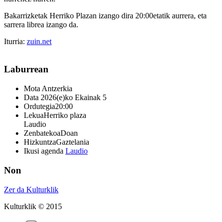
Bakarrizketak Herriko Plazan izango dira 20:00etatik aurrera, eta
sarrera librea izango da.
Iturria:
zuin.net
Laburrean
Mota
Antzerkia
Data
2026(e)ko Ekainak 5
Ordutegia
20:00
Lekua
Herriko plaza
Laudio
Zenbatekoa
Doan
Hizkuntza
Gaztelania
Ikusi agenda
Laudio
Non
Zer da Kulturklik
Kulturklik © 2015