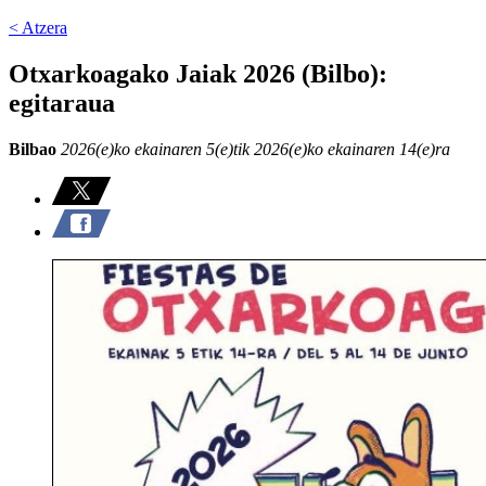
< Atzera
Otxarkoagako Jaiak 2026 (Bilbo):
egitaraua
Bilbao
2026(e)ko ekainaren 5(e)tik 2026(e)ko ekainaren 14(e)ra