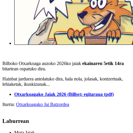
Bilboko Otxarkoaga auzoko 2026ko jaiak
ekainaren 5etik 14ra
bitartean ospatuko dira.
Hainbat jarduera antolatuko dira, hala nola, jolasak, kontzertuak,
lehiaketak, ikuskizunak...
Otxarkoagako Jaiak 2026 (Bilbo): egitaraua (pdf)
Iturria:
Otxarkoagako Jai Batzordea
Laburrean
Mota
Jaiak