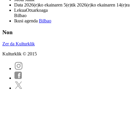
Data
2026(e)ko ekainaren 5(e)tik 2026(e)ko ekainaren 14(e)ra
Lekua
Otxarkoaga
Bilbao
Ikusi agenda
Bilbao
Non
Zer da Kulturklik
Kulturklik © 2015