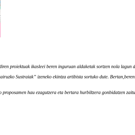
diren
proiekt
ua
k
ikasleei
b
e
ren
ingu
ru
an
alda
k
etak
so
r
tzen
nola
lagun
zair
u
zko
Sustra
i
ak
”
izeneko
ek
intza
artibi
s
ta
sortuko
d
ute
. Bertan
,
beren
ko
proposamen
hau
ezagutz
e
ra
eta
be
rtar
a
hurbil
tze
ra
gonbidatze
n
zai
t