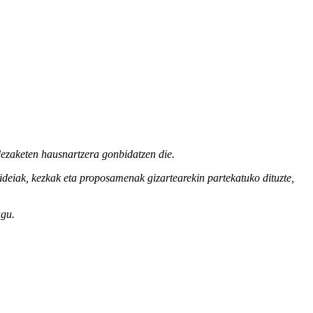
d
e
zake
ten
hausna
rtzer
a
gonbi
da
tzen
d
ie.
ideiak
,
kezkak
eta
proposamenak
gizartearekin
partekatuko
dituzte
,
ugu
.