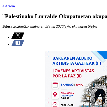
< Atzera
"Palestinako Lurralde Okupatuetan okupa
Tolosa
2026(e)ko ekainaren 5(e)tik 2026(e)ko ekainaren 6(e)ra