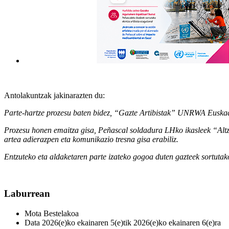
Antolakuntzak jakinarazten du:
Parte-
h
a
rtze
p
rozesu
b
aten
bidez
, “
Gazte
Artibi
stak
” UNRWA Euska
Prozesu
h
one
n
emaitza
g
is
a
, Peña
scal so
l
dadur
a
LHko
ikaslee
k
“
Alt
artea
adierazpen
eta
komunikazio
tresna
gisa
erabiliz
.
Entzute
ko
eta
al
daketare
n
parte
izateko
gogoa
duten
gazteek
s
ortuta
Laburrean
Mota
Bestelakoa
Data
2026(e)ko ekainaren 5(e)tik 2026(e)ko ekainaren 6(e)ra