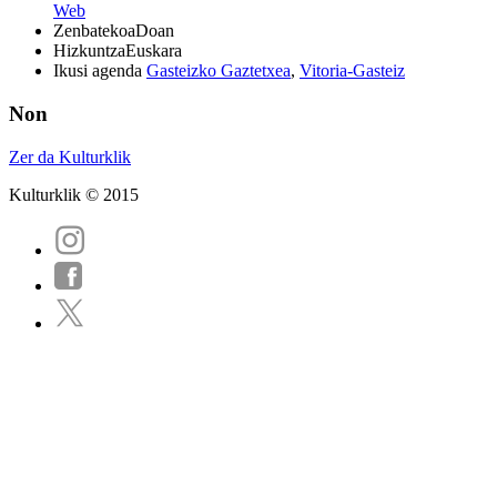
Web
Zenbatekoa
Doan
Hizkuntza
Euskara
Ikusi agenda
Gasteizko Gaztetxea
,
Vitoria-Gasteiz
Non
Zer da Kulturklik
Kulturklik © 2015