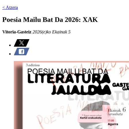
< Atzera
Poesia Mailu Bat Da 2026: XAK
Vitoria-Gasteiz
2026(e)ko Ekainak 5