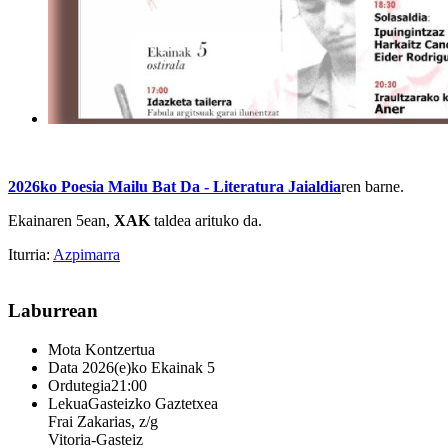
2026ko Poesia Mailu Bat Da - Literatura Jaialdia
ren barne.
Ekainaren 5ean,
XAK
taldea arituko da.
Iturria:
Azpimarra
Laburrean
Mota
Kontzertua
Data
2026(e)ko Ekainak 5
Ordutegia
21:00
Lekua
Gasteizko Gaztetxea
Frai Zakarias, z/g
Vitoria-Gasteiz