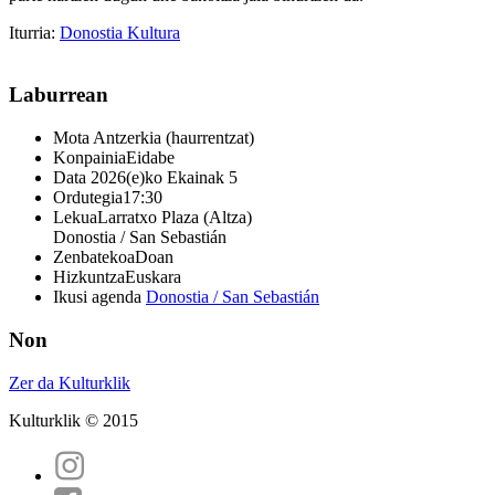
Iturria:
Donostia Kultura
Laburrean
Mota
Antzerkia (haurrentzat)
Konpainia
Eidabe
Data
2026(e)ko Ekainak 5
Ordutegia
17:30
Lekua
Larratxo Plaza (Altza)
Donostia / San Sebastián
Zenbatekoa
Doan
Hizkuntza
Euskara
Ikusi agenda
Donostia / San Sebastián
Non
Zer da Kulturklik
Kulturklik © 2015