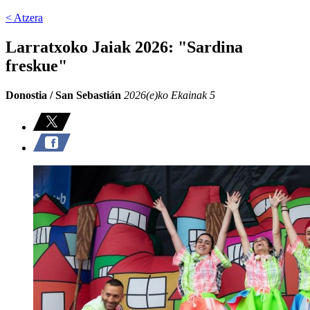
< Atzera
Larratxoko Jaiak 2026: "Sardina
freskue"
Donostia / San Sebastián
2026(e)ko Ekainak 5