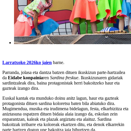
Larratxoko 2026ko jaien
barne.
Parranda, jolasa eta dantza batzen dituen ikuskizun parte-hartzailea
da
Eidabe konpainia
ren
Sardina freskue
. Ikuskizunaren gidariak
sardintzaleak dira, baina protagonistak herri bakoitzeko haur eta
gazteak izango dira.
Euskal kantak eta munduko doinu anitz lagun, haur eta gazteak
protagonista dituen sardina koloretsu baten bila abiatuko dira.
Mugimendua, musika eta irudimena bidelagun, festa, elkarbizitza eta
aniztasuna ospatzen dituen bidaia alaia izango da, eskolan zein
enparantzan, kaleak eta plazak argiztatu eta alaituz. Sardina
bakoitzak irribarre eta koloreak ekartzen ditu, eta denok elkarrekin
parte hartzen dugun une bakoitza jaia bihurtzen da.