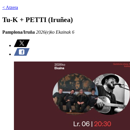
< Atzera
Tu-K + PETTI (Iruñea)
Pamplona/Iruña
2026(e)ko Ekainak 6