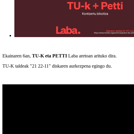
Ekainaren 6an,
TU-K eta PETTI
Laba aretoan arituko dira.
TU-K taldeak "21 22-11" diskaren aurkezpena egingo du.