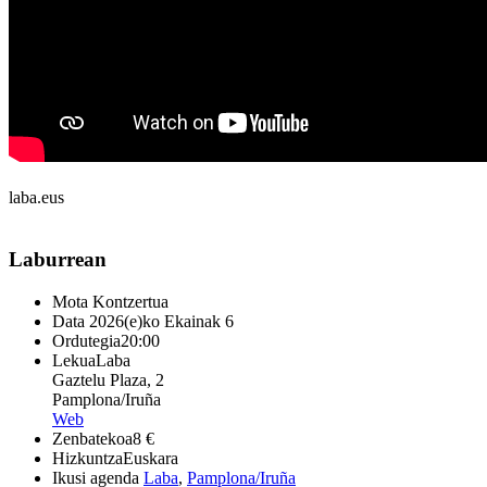
laba.eus
Laburrean
Mota
Kontzertua
Data
2026(e)ko Ekainak 6
Ordutegia
20:00
Lekua
Laba
Gaztelu Plaza, 2
Pamplona/Iruña
Web
Zenbatekoa
8 €
Hizkuntza
Euskara
Ikusi agenda
Laba
,
Pamplona/Iruña