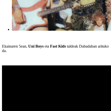
Ekainaren 5ean,
Uni
Boys
eta
Fast
Kids
taldeak Dabadaban arituko
da.