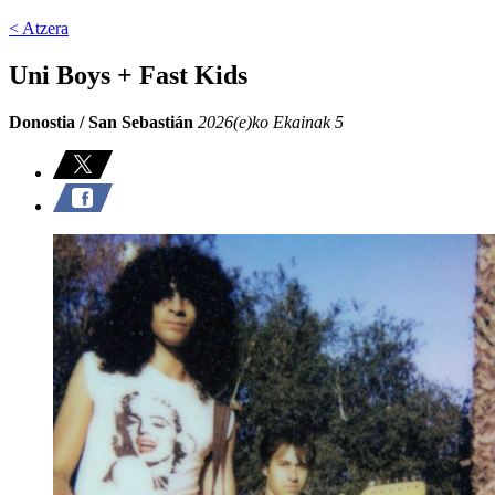
< Atzera
Uni Boys + Fast Kids
Donostia / San Sebastián
2026(e)ko Ekainak 5