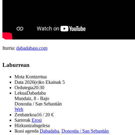
Iturria:
dabadabass.com
Laburrean
Mota
Kontzertua
Data
2026(e)ko Ekainak 5
Ordutegia
20:30
Lekua
Dabadaba
Mundaiz, 8 - Bajo
Donostia / San Sebastián
Web
Zenbatekoa
16 / 20 €
Sarrerak
Erosi
Hizkuntza
Ingelesa
Ikusi agenda
Dabadaba
,
Donostia / San Sebastián