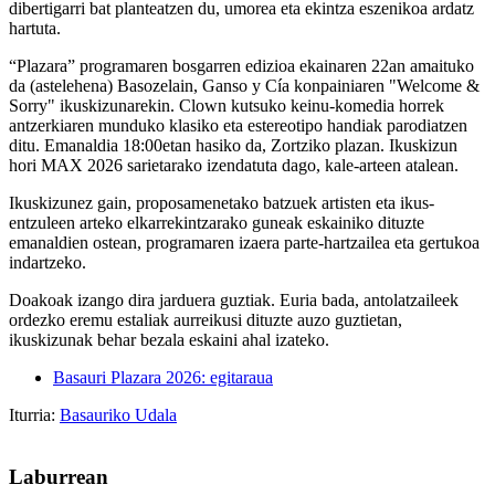
dibertigarri bat planteatzen du, umorea eta ekintza eszenikoa ardatz
hartuta.
“Plazara”
programaren bosgarren edizioa ekainaren 22an amaituko
da (astelehena) Basozelain, Ganso y Cía konpainiaren
"Welcome &
Sorry"
ikuskizunarekin. Clown kutsuko keinu-komedia horrek
antzerkiaren munduko klasiko eta estereotipo handiak parodiatzen
ditu. Emanaldia 18:00etan hasiko da, Zortziko plazan. Ikuskizun
hori MAX 2026 sarietarako izendatuta dago, kale-arteen atalean.
Ikuskizunez gain, proposamenetako batzuek artisten eta ikus-
entzuleen arteko elkarrekintzarako guneak eskainiko dituzte
emanaldien ostean, programaren izaera parte-hartzailea eta gertukoa
indartzeko.
Doakoak izango dira jarduera guztiak. Euria bada, antolatzaileek
ordezko eremu estaliak aurreikusi dituzte auzo guztietan,
ikuskizunak behar bezala eskaini ahal izateko.
Basauri Plazara 2026: egitaraua
Iturria:
Basauriko Udala
Laburrean