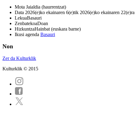
Mota
Jaialdia (haurrentzat)
Data
2026(e)ko ekainaren 6(e)tik 2026(e)ko ekainaren 22(e)ra
Lekua
Basauri
Zenbatekoa
Doan
Hizkuntza
Hainbat (euskara barne)
Ikusi agenda
Basauri
Non
Zer da Kulturklik
Kulturklik © 2015