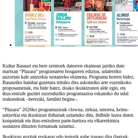
Kultur Basauri eta bere zentroek datorren ekainean jarriko dute
martxan
“Plazara”
programaren bosgarren edizioa, udalerriko
auzoetan kale antzerkia sustatzeko ekimena. Programa horren bidez,
Basauriko hainbat gunetara iritsiko dira askotariko arte eszenikoko
proposamenak, eta bide batez, doako ikuskizunen alde egin, eta
ikus-entzule guztiei zuzenduriko programazioa eskainiko du udal
erakundeak –bereziki, familiei begira–.
“Plazara”
2026ko programazioak clowna, zirkua, umorea, keinu-
antzerkia eta ikuskizun ibiltariak uztartuko ditu, ibilbide luzea duten
konpainiak eta ikus-entzuleen parte-hartzea eta elkarrekintza
sustatzen dituzten formatuak uztartuz.
Ikuskizun guztiak euskaraz edo testurik gabe izango dira (batzuk,