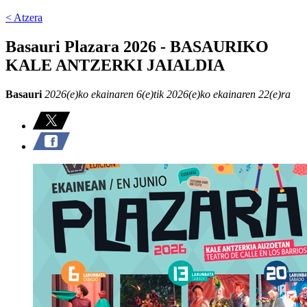
< Atzera
Basauri Plazara 2026 - BASAURIKO
KALE ANTZERKI JAIALDIA
Basauri
2026(e)ko ekainaren 6(e)tik 2026(e)ko ekainaren 22(e)ra