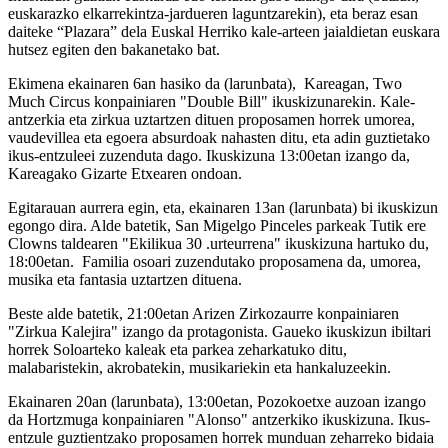
euskarazko elkarrekintza-jardueren laguntzarekin), eta beraz esan
daiteke
“Plazara”
dela Euskal Herriko kale-arteen jaialdietan euskara
hutsez egiten den bakanetako bat.
Ekimena ekainaren 6an hasiko da (larunbata),
Kareagan, Two
Much Circus konpainiaren
"Double Bill"
ikuskizunarekin. Kale-
antzerkia eta zirkua uztartzen dituen proposamen horrek umorea,
vaudevillea eta egoera absurdoak nahasten ditu, eta adin guztietako
ikus-entzuleei zuzenduta dago. Ikuskizuna 13:00etan izango da,
Kareagako Gizarte Etxearen ondoan.
Egitarauan aurrera egin, eta, ekainaren 13an (larunbata) bi ikuskizun
egongo dira. Alde batetik, San Migelgo Pinceles parkeak Tutik ere
Clowns taldearen
"Ekilikua 30 .urteurrena"
ikuskizuna hartuko du,
18:00etan.
Familia osoari zuzendutako proposamena da, umorea,
musika eta fantasia uztartzen dituena.
Beste alde batetik, 21:00etan Arizen Zirkozaurre konpainiaren
"Zirkua Kalejira"
izango da protagonista. Gaueko ikuskizun ibiltari
horrek Soloarteko kaleak eta parkea zeharkatuko ditu,
malabaristekin, akrobatekin, musikariekin eta hankaluzeekin.
Ekainaren 20an (larunbata), 13:00etan, Pozokoetxe auzoan izango
da Hortzmuga konpainiaren
"Alonso"
antzerkiko ikuskizuna. Ikus-
entzule guztientzako proposamen horrek munduan zeharreko bidaia