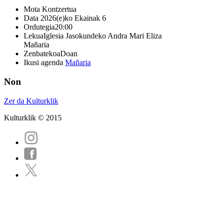
Mota
Kontzertua
Data
2026(e)ko Ekainak 6
Ordutegia
20:00
Lekua
Iglesia Jasokundeko Andra Mari Eliza
Mañaria
Zenbatekoa
Doan
Ikusi agenda
Mañaria
Non
Zer da Kulturklik
Kulturklik © 2015