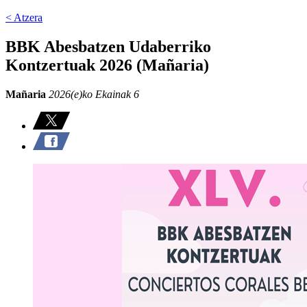
< Atzera
BBK Abesbatzen Udaberriko
Kontzertuak 2026 (Mañaria)
Mañaria
2026(e)ko Ekainak 6