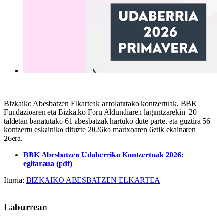
Bizkaiko Abesbatzen Elkarteak antolatutako kontzertuak, BBK
Fundazioaren eta Bizkaiko Foru Aldundiaren laguntzarekin. 20
taldetan banatutako 61 abesbatzak hartuko dute parte, eta guztira 56
kontzertu eskainiko dituzte 2026ko martxoaren 6etik ekainaren
26era.
BBK Abesbatzen Udaberriko Kontzertuak 2026:
egitaraua (pdf)
Iturria:
BIZKAIKO ABESBATZEN ELKARTEA
Laburrean