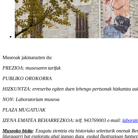
Museoak jakinarazten du:
PREZIOA: museoaren tarifak
PUBLIKO OROKORRA
HIZKUNTZA: erreserba egiten duen lehengo pertsonak hizkuntza au
NON: Laboratorium museoa
PLAZA MUGATUAK
IZENA EMATEA BEHARREZKOA: telf. 943769003 e-mail:
laborat
Museoko bisita
: Ezagutu zientzia eta historiako sekreturik onenak
liluragarri bat esploratu ahal izango duzu, euskal Ilustrazioan funts