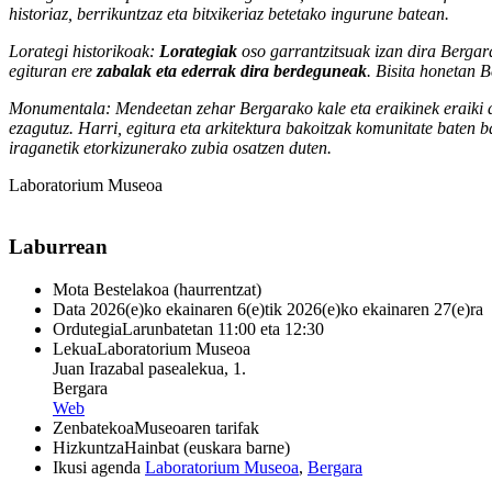
historiaz, berrikuntzaz eta bitxikeriaz betetako ingurune batean.
Lorategi historikoak:
Lorategiak
oso garrantzitsuak izan dira Bergara
egituran ere
zabalak eta ederrak dira berdeguneak
. Bisita honetan 
Monumentala: Mendeetan zehar Bergarako kale eta eraikinek eraiki dut
ezagutuz. Harri, egitura eta arkitektura bakoitzak komunitate baten 
iraganetik etorkizunerako zubia osatzen duten.
Laboratorium Museoa
Laburrean
Mota
Bestelakoa (haurrentzat)
Data
2026(e)ko ekainaren 6(e)tik 2026(e)ko ekainaren 27(e)ra
Ordutegia
Larunbatetan 11:00 eta 12:30
Lekua
Laboratorium Museoa
Juan Irazabal pasealekua, 1.
Bergara
Web
Zenbatekoa
Museoaren tarifak
Hizkuntza
Hainbat (euskara barne)
Ikusi agenda
Laboratorium Museoa
,
Bergara