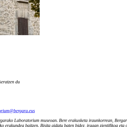
keratzen du
orium@bergara.eus
 Bergarako Laboratorium museoan. Bere erakusketa iraunkorrean, Berga
ezko erakundea baitzen. Bisita gidatu baten bidez, iragan zientifikoa et