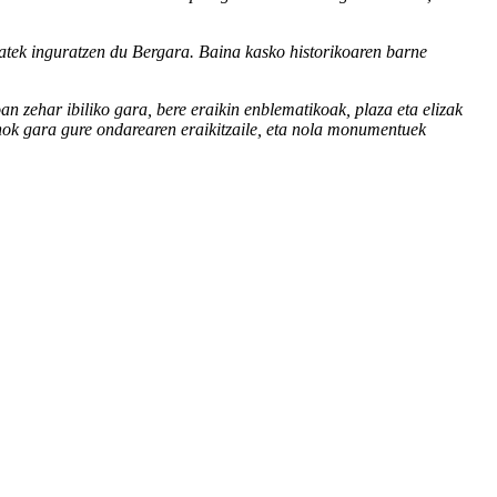
 batek inguratzen du Bergara. Baina kasko historikoaren barne
n zehar ibiliko gara, bere eraikin enblematikoak, plaza eta elizak
denok gara gure ondarearen eraikitzaile, eta nola monumentuek