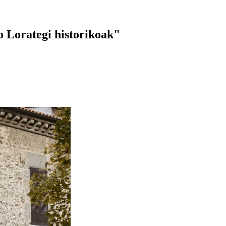
 Lorategi historikoak"