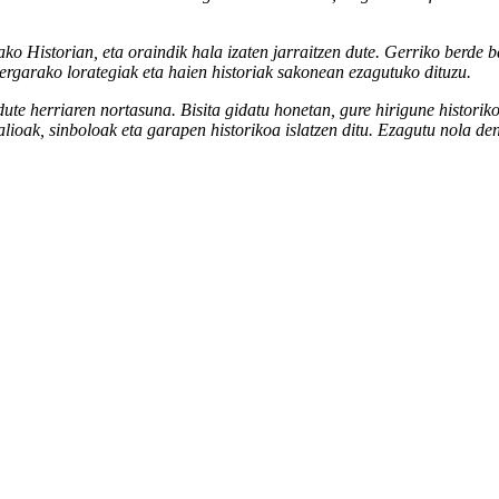
ko Historian, eta oraindik hala izaten jarraitzen dute. Gerriko berde
Bergarako lorategiak eta haien historiak sakonean ezagutuko dituzu.
e herriaren nortasuna. Bisita gidatu honetan, gure hirigune historikoa
balioak, sinboloak eta garapen historikoa islatzen ditu. Ezagutu nola 