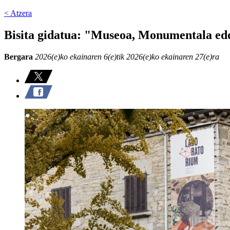
< Atzera
Bisita gidatua: "Museoa, Monumentala edo
Bergara
2026(e)ko ekainaren 6(e)tik 2026(e)ko ekainaren 27(e)ra