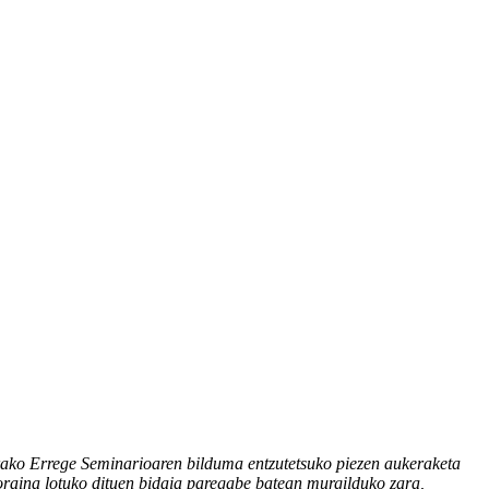
rako Errege Seminarioaren bilduma entzutetsuko piezen aukeraketa
a oraina lotuko dituen bidaia paregabe batean murgilduko zara,