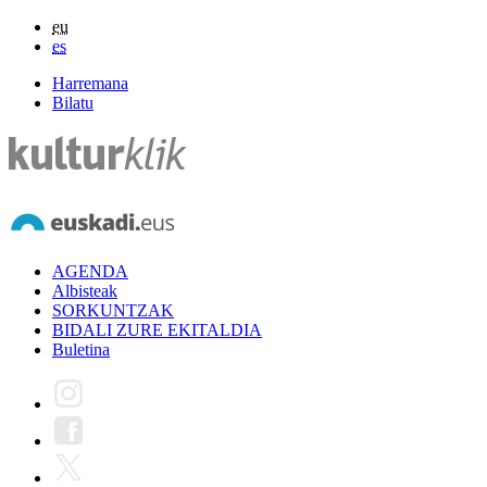
eu
es
Harremana
Bilatu
AGENDA
Albisteak
SORKUNTZAK
BIDALI ZURE EKITALDIA
Buletina