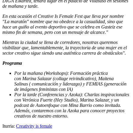
DIGA Elkartea, tendrá lugar en el palacio de Villasuso en sesiones
de mañana y tarde.
En esta ocasión el Creative Is Female Fest que lleva por nombre
"La maratón" nombre que no obedece a la casualidad, sino que
hace un guiño al evento deportivo que se celebra en Gasteiz ese
mismo fin de semana, pero con un mensaje de alcance."
Mientras la ciudad se llena de corredores, nosotras queremos
visibilizar que, lamentablemente, la trayectoria de una mujer en el
sector creativo sigue siendo una auténtica carrera de obstáculos".
Programa
Por la mañana (Workshops): Formación práctica
con Marina Salazar (collage reivindicativo), Maitena
Salinas ( comunicación y liderazgo) y FEMIAS (generación
de imágenes feministas con IA)
Por la tarde (Conferencias y Azoka): Charlas inspiracionales
con Verónica Fuerte (Hey Studio), Marina Salazar, y un
podcast de Autoenfoque con Mina Barrio como invitada.
Además, contaremos con la Azoka para conocer proyectos
creativos de nuestro entorno.
Iturria:
Creativity is female