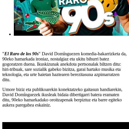
"
El Raro de los 90s
" David Domínguezen komedia-bakarrizketa da,
90eko hamarkada ironiaz, nostalgiaz eta ukitu bihurri batez
gogoratzen duena. Ikuskizunak anekdota pertsonalak biltzen ditu:
hiri-tribuak, sare sozialik gabeko bizitza, garai hartako musika eta
teknologia, eta urte haietan haztearen berezitasuna azpimarratzen
ditu.
Umore biziz eta publikoarekin konektatzeko gaitasun handiarekin,
David Domínguezek ikusleak bidaia dibertigarri batera eramaten
ditu, 90eko hamarkadako oroitzapenak berpiztuz eta barre egiteko
aukera paregabea eskainiz.