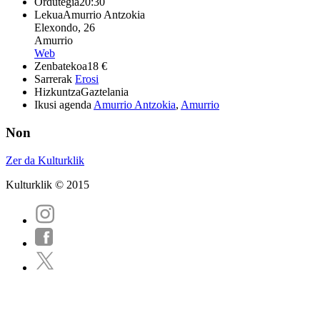
Ordutegia
20:30
Lekua
Amurrio Antzokia
Elexondo, 26
Amurrio
Web
Zenbatekoa
18 €
Sarrerak
Erosi
Hizkuntza
Gaztelania
Ikusi agenda
Amurrio Antzokia
,
Amurrio
Non
Zer da Kulturklik
Kulturklik © 2015