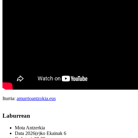
Iturria:
amurrioantzokia.eus
Laburrean
Mota
Antzerkia
Data
2026(e)ko Ekainak 6