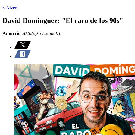
< Atzera
David Domínguez: "El raro de los 90s"
Amurrio
2026(e)ko Ekainak 6