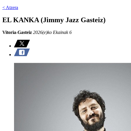
< Atzera
EL KANKA (Jimmy Jazz Gasteiz)
Vitoria-Gasteiz
2026(e)ko Ekainak 6