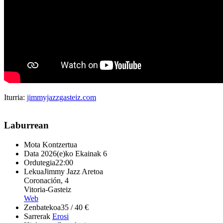
Iturria:
jimmyjazzgasteiz.com
Laburrean
Mota
Kontzertua
Data
2026(e)ko Ekainak 6
Ordutegia
22:00
Lekua
Jimmy Jazz Aretoa
Coronación, 4
Vitoria-Gasteiz
Web
Zenbatekoa
35 / 40 €
Sarrerak
Erosi