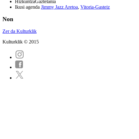
Hizkuntza
Gaztelania
Ikusi agenda
Jimmy Jazz Aretoa
,
Vitoria-Gasteiz
Non
Zer da Kulturklik
Kulturklik © 2015