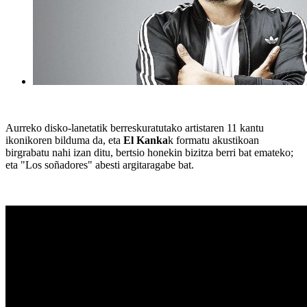
Aurreko disko-lanetatik berreskuratutako artistaren 11 kantu
ikonikoren bilduma da, eta
El Kanka
k formatu akustikoan
birgrabatu nahi izan ditu, bertsio honekin bizitza berri bat emateko;
eta "Los soñadores" abesti argitaragabe bat.