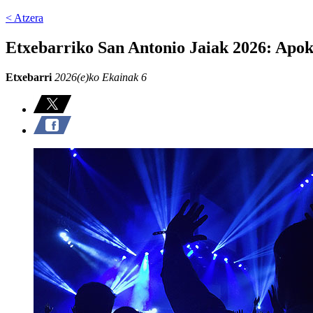
< Atzera
Etxebarriko San Antonio Jaiak 2026: Apok
Etxebarri
2026(e)ko Ekainak 6