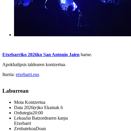
Etxebarriko 2026ko San Antonio Jaien
barne.
Apokhalipsis taldearen kontzertua.
Iturria:
etxebarri.eus
Laburrean
Mota
Kontzertua
Data
2026(e)ko Ekainak 6
Ordutegia
20:00
Lekua
Jai Batzordearen karpa
Etxebarri
Zenbatekoa
Doan