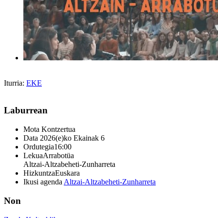
Iturria:
EKE
Laburrean
Mota
Kontzertua
Data
2026(e)ko Ekainak 6
Ordutegia
16:00
Lekua
Arrabotüa
Altzai-Altzabeheti-Zunharreta
Hizkuntza
Euskara
Ikusi agenda
Altzai-Altzabeheti-Zunharreta
Non