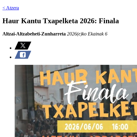
< Atzera
Haur Kantu Txapelketa 2026: Finala
Altzai-Altzabeheti-Zunharreta
2026(e)ko Ekainak 6