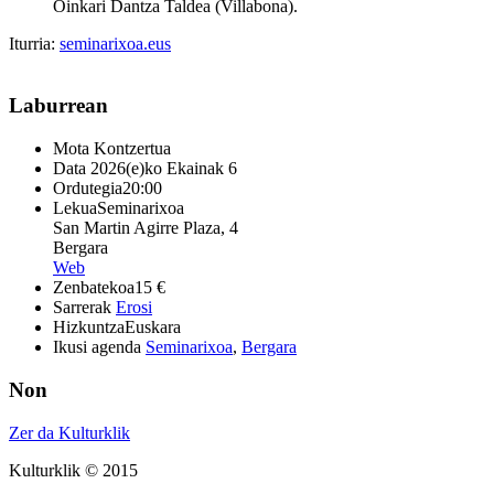
Oinkari Dantza Taldea (Villabona).
Iturria:
seminarixoa.eus
Laburrean
Mota
Kontzertua
Data
2026(e)ko Ekainak 6
Ordutegia
20:00
Lekua
Seminarixoa
San Martin Agirre Plaza, 4
Bergara
Web
Zenbatekoa
15 €
Sarrerak
Erosi
Hizkuntza
Euskara
Ikusi agenda
Seminarixoa
,
Bergara
Non
Zer da Kulturklik
Kulturklik © 2015