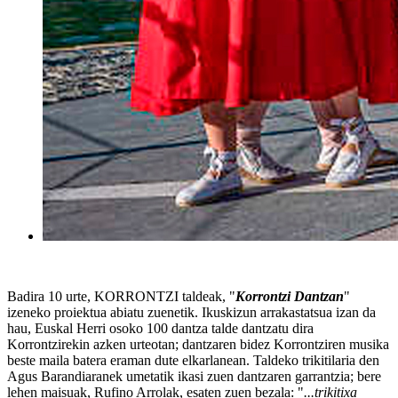
Badira 10 urte, KORRONTZI taldeak, "
Korrontzi Dantzan
"
izeneko proiektua abiatu zuenetik. Ikuskizun arrakastatsua izan da
hau, Euskal Herri osoko 100 dantza talde dantzatu dira
Korrontzirekin azken urteotan; dantzaren bidez Korrontziren musika
beste maila batera eraman dute elkarlanean. Taldeko trikitilaria den
Agus Barandiaranek umetatik ikasi zuen dantzaren garrantzia; bere
lehen maisuak, Rufino Arrolak, esaten zuen bezala: "
...trikitixa