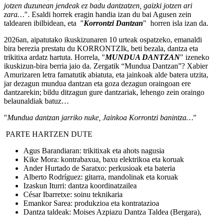
jotzen duzunean jendeak ez badu dantzatzen, gaizki jotzen ari
zara…
". Esaldi horrek eragin handia izan du bai Agusen zein
taldearen ibilbidean, eta "
Korrontzi Dantzan
" horren isla izan da.
2026an, aipatutako ikuskizunaren 10 urteak ospatzeko, emanaldi
bira berezia prestatu du KORRONTZIk, beti bezala, dantza eta
trikitixa ardatz hartuta. Horrela, "
MUNDUA DANTZAN
" izeneko
ikuskizun-bira berria jaio da. Zergatik “Mundua Dantzan”? Xabier
Amurizaren letra famatutik abiatuta, eta jainkoak alde batera utzita,
jar dezagun mundua dantzan eta goza dezagun oraingoan ere
dantzarekin; bildu ditzagun gure dantzariak, lehengo zein oraingo
belaunaldiak batuz…
"
Mundua dantzan jarriko nuke, Jainkoa Korrontzi banintza…
"
PARTE HARTZEN DUTE
Agus Barandiaran: trikitixak eta ahots nagusia
Kike Mora: kontrabaxua, baxu elektrikoa eta koruak
Ander Hurtado de Saratxo: perkusioak eta bateria
Alberto Rodríguez: gitarra, mandolinak eta koruak
Izaskun Iturri: dantza koordinatzailea
César Ibarretxe: soinu teknikaria
Emankor Sarea: produkzioa eta kontratazioa
Dantza taldeak: Moises Azpiazu Dantza Taldea (Bergara),