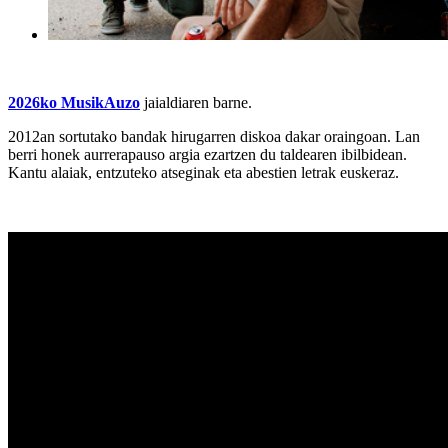
2026ko MusikAuzo
jaialdiaren barne.
2012an sortutako bandak hirugarren diskoa dakar oraingoan. Lan
berri honek aurrerapauso argia ezartzen du taldearen ibilbidean.
Kantu alaiak, entzuteko atseginak eta abestien letrak euskeraz.