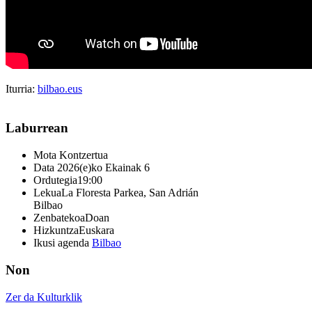
Iturria:
bilbao.eus
Laburrean
Mota
Kontzertua
Data
2026(e)ko Ekainak 6
Ordutegia
19:00
Lekua
La Floresta Parkea, San Adrián
Bilbao
Zenbatekoa
Doan
Hizkuntza
Euskara
Ikusi agenda
Bilbao
Non
Zer da Kulturklik