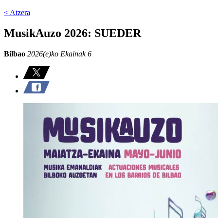
< Atzera
MusikAuzo 2026: SUEDER
Bilbao
2026(e)ko Ekainak 6