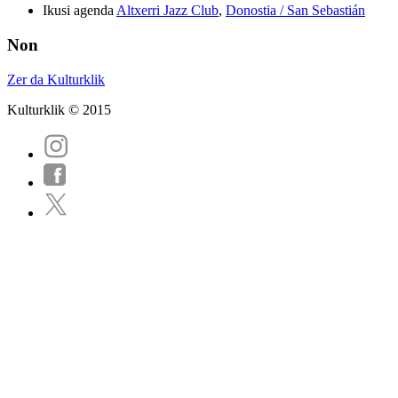
Ikusi agenda
Altxerri Jazz Club
,
Donostia / San Sebastián
Non
Zer da Kulturklik
Kulturklik © 2015