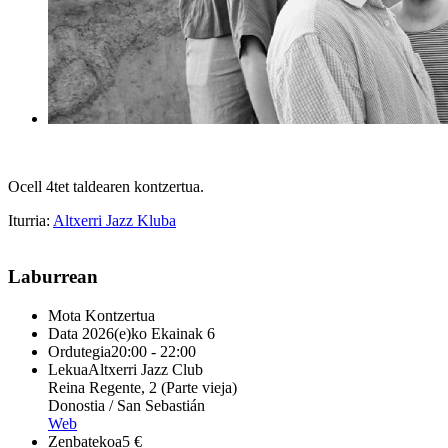
Ocell 4tet taldearen kontzertua.
Iturria:
Altxerri Jazz Kluba
Laburrean
Mota
Kontzertua
Data
2026(e)ko Ekainak 6
Ordutegia
20:00 - 22:00
Lekua
Altxerri Jazz Club
Reina Regente, 2 (Parte vieja)
Donostia / San Sebastián
Web
Zenbatekoa
5 €