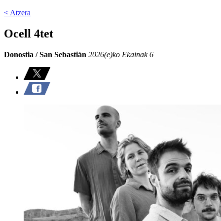
< Atzera
Ocell 4tet
Donostia / San Sebastián
2026(e)ko Ekainak 6