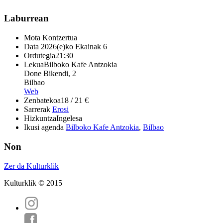
Laburrean
Mota
Kontzertua
Data
2026(e)ko Ekainak 6
Ordutegia
21:30
Lekua
Bilboko Kafe Antzokia
Done Bikendi, 2
Bilbao
Web
Zenbatekoa
18 / 21 €
Sarrerak
Erosi
Hizkuntza
Ingelesa
Ikusi agenda
Bilboko Kafe Antzokia
,
Bilbao
Non
Zer da Kulturklik
Kulturklik © 2015