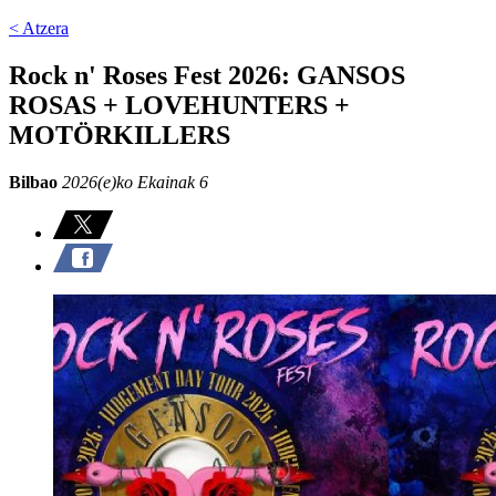
< Atzera
Rock n' Roses Fest 2026: GANSOS
ROSAS + LOVEHUNTERS +
MOTÖRKILLERS
Bilbao
2026(e)ko Ekainak 6