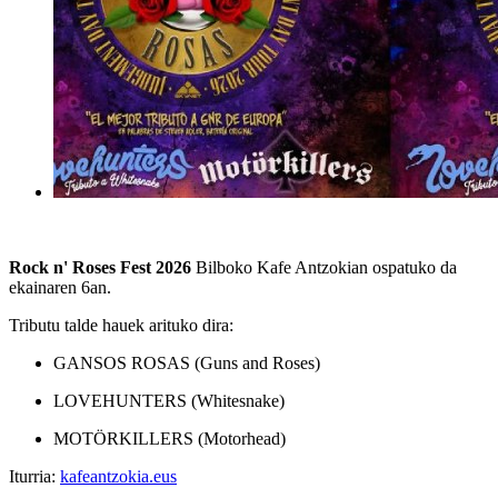
Rock n' Roses Fest 2026
Bilboko Kafe Antzokian ospatuko da
ekainaren 6an.
Tributu talde hauek arituko dira:
GANSOS ROSAS (Guns and Roses)
LOVEHUNTERS (Whitesnake)
MOTÖRKILLERS (Motorhead)
Iturria:
kafeantzokia.eus