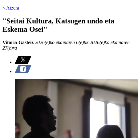
< Atzera
"Seitai Kultura, Katsugen undo eta
Eskema Osei"
Vitoria-Gasteiz
2026(e)ko ekainaren 6(e)tik 2026(e)ko ekainaren
27(e)ra