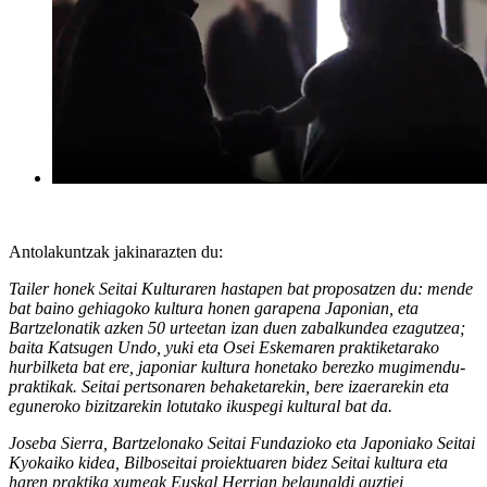
Antolakuntzak jakinarazten du:
Tailer honek Seitai Kulturaren hastapen bat proposatzen du: mende
bat baino gehiagoko kultura honen garapena Japonian, eta
Bartzelonatik azken 50 urteetan izan duen zabalkundea ezagutzea;
baita Katsugen Undo, yuki eta Osei Eskemaren praktiketarako
hurbilketa bat ere, japoniar kultura honetako berezko mugimendu-
praktikak. Seitai pertsonaren behaketarekin, bere izaerarekin eta
eguneroko bizitzarekin lotutako ikuspegi kultural bat da.
Joseba Sierra, Bartzelonako Seitai Fundazioko eta Japoniako Seitai
Kyokaiko kidea, Bilboseitai proiektuaren bidez Seitai kultura eta
haren praktika xumeak Euskal Herrian belaunaldi guztiei