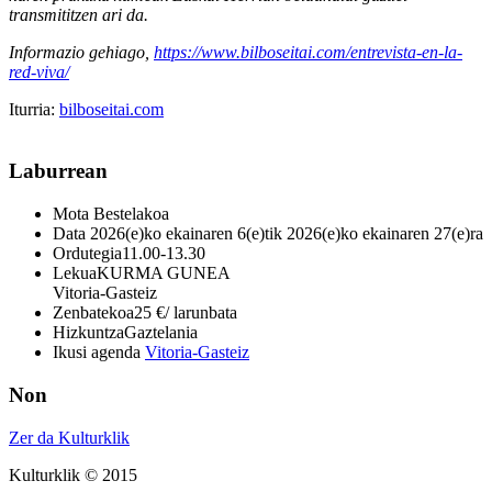
transmititzen ari da.
Informazio gehiago,
https://www.bilboseitai.com/entrevista-en-la-
red-viva/
Iturria:
bilboseitai.com
Laburrean
Mota
Bestelakoa
Data
2026(e)ko ekainaren 6(e)tik 2026(e)ko ekainaren 27(e)ra
Ordutegia
11.00-13.30
Lekua
KURMA GUNEA
Vitoria-Gasteiz
Zenbatekoa
25 €/ larunbata
Hizkuntza
Gaztelania
Ikusi agenda
Vitoria-Gasteiz
Non
Zer da Kulturklik
Kulturklik © 2015