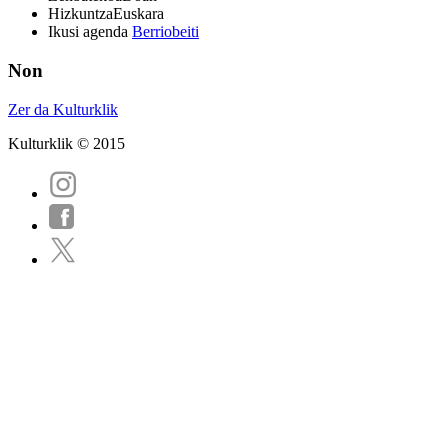
Hizkuntza
Euskara
Ikusi agenda
Berriobeiti
Non
Zer da Kulturklik
Kulturklik © 2015