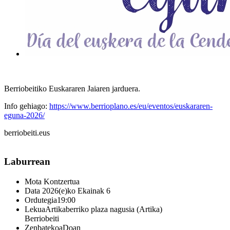
Berriobeitiko Euskararen Jaiaren jarduera.
Info gehiago:
https://www.berrioplano.es/eu/eventos/euskararen-
eguna-2026/
berriobeiti.eus
Laburrean
Mota
Kontzertua
Data
2026(e)ko Ekainak 6
Ordutegia
19:00
Lekua
Artikaberriko plaza nagusia (Artika)
Berriobeiti
Zenbatekoa
Doan