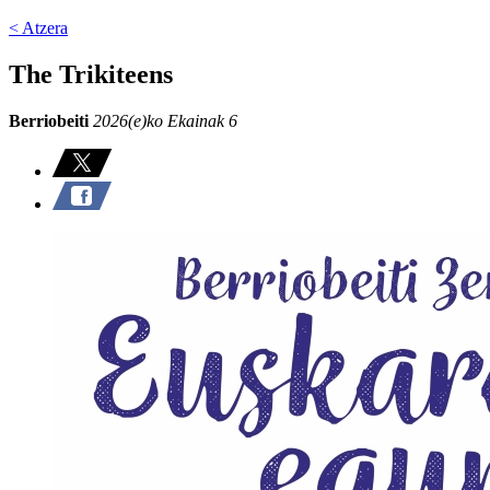
< Atzera
The Trikiteens
Berriobeiti
2026(e)ko Ekainak 6