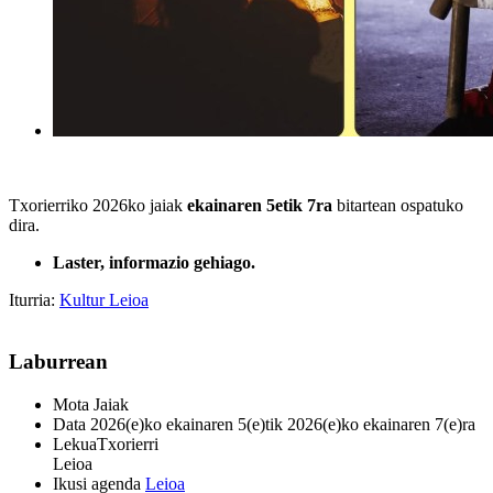
Txorierriko 2026ko jaiak
ekainaren 5etik 7ra
bitartean ospatuko
dira.
Laster, informazio gehiago.
Iturria:
Kultur Leioa
Laburrean
Mota
Jaiak
Data
2026(e)ko ekainaren 5(e)tik 2026(e)ko ekainaren 7(e)ra
Lekua
Txorierri
Leioa
Ikusi agenda
Leioa