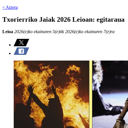
< Atzera
Txorierriko Jaiak 2026 Leioan: egitaraua
Leioa
2026(e)ko ekainaren 5(e)tik 2026(e)ko ekainaren 7(e)ra