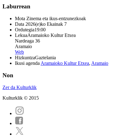
Laburrean
Mota
Zinema eta ikus-entzunezkoak
Data
2026(e)ko Ekainak 7
Ordutegia
19:00
Lekua
Aramaioko Kultur Etxea
Nardeaga 36
Aramaio
Web
Hizkuntza
Gaztelania
Ikusi agenda
Aramaioko Kultur Etxea
,
Aramaio
Non
Zer da Kulturklik
Kulturklik © 2015