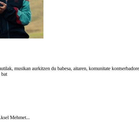
ilak, musikan aurkitzen du babesa, aitaren, komunitate kontserbadore 
 bat
Aksel Mehmet...