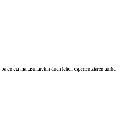
baten eta maitasunarekin duen lehen esperientziaren aurka