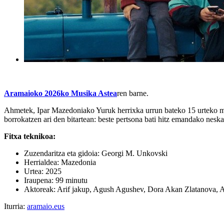
Aramaioko 2026ko Musika Astea
ren barne.
Ahmetek, Ipar Mazedoniako Yuruk herrixka urrun bateko 15 urteko mut
borrokatzen ari den bitartean: beste pertsona bati hitz emandako neska
Fitxa teknikoa:
Zuzendaritza eta gidoia: Georgi M. Unkovski
Herrialdea: Mazedonia
Urtea: 2025
Iraupena: 99 minutu
Aktoreak: Arif jakup, Agush Agushev, Dora Akan Zlatanova, 
Iturria:
aramaio.eus