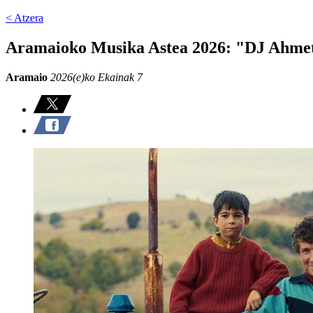
< Atzera
Aramaioko Musika Astea 2026: "DJ Ahme
Aramaio
2026(e)ko Ekainak 7