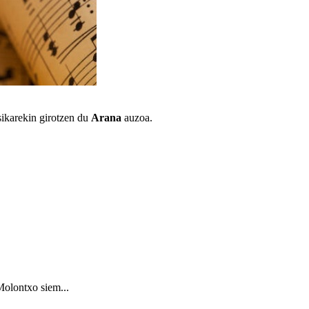
ikarekin girotzen du
Arana
auzoa.
Molontxo siem...