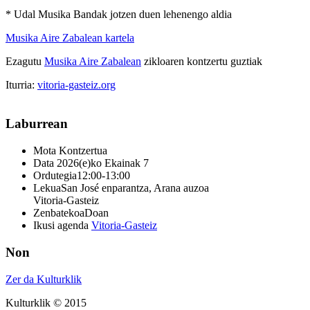
* Udal Musika Bandak jotzen duen lehenengo aldia
Musika Aire Zabalean kartela
Ezagutu
Musika Aire Zabalean
zikloaren kontzertu guztiak
Iturria:
vitoria-gasteiz.org
Laburrean
Mota
Kontzertua
Data
2026(e)ko Ekainak 7
Ordutegia
12:00-13:00
Lekua
San José enparantza, Arana auzoa
Vitoria-Gasteiz
Zenbatekoa
Doan
Ikusi agenda
Vitoria-Gasteiz
Non
Zer da Kulturklik
Kulturklik © 2015