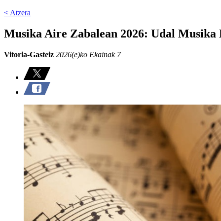
< Atzera
Musika Aire Zabalean 2026: Udal Musika
Vitoria-Gasteiz
2026(e)ko Ekainak 7