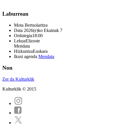
Laburrean
Mota
Bertsolaritza
Data
2026(e)ko Ekainak 7
Ordutegia
18:00
Lekua
Elizoste
Mendata
Hizkuntza
Euskara
Ikusi agenda
Mendata
Non
Zer da Kulturklik
Kulturklik © 2015