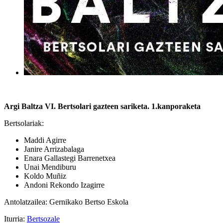
Argi Baltza VI. Bertsolari gazteen sariketa. 1.kanporaketa
Bertsolariak:
Maddi Agirre
Janire Arrizabalaga
Enara Gallastegi Barrenetxea
Unai Mendiburu
Koldo Muñiz
Andoni Rekondo Izagirre
Antolatzailea: Gernikako Bertso Eskola
Iturria:
Bertsozale