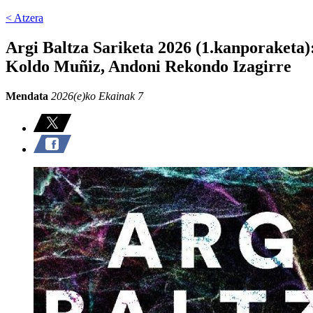
< Atzera
Argi Baltza Sariketa 2026 (1.kanporaketa
Koldo Muñiz, Andoni Rekondo Izagirre
Mendata
2026(e)ko Ekainak 7