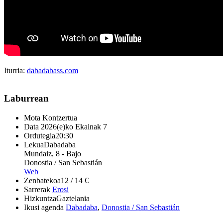
Iturria:
dabadabass.com
Laburrean
Mota
Kontzertua
Data
2026(e)ko Ekainak 7
Ordutegia
20:30
Lekua
Dabadaba
Mundaiz, 8 - Bajo
Donostia / San Sebastián
Web
Zenbatekoa
12 / 14 €
Sarrerak
Erosi
Hizkuntza
Gaztelania
Ikusi agenda
Dabadaba
,
Donostia / San Sebastián