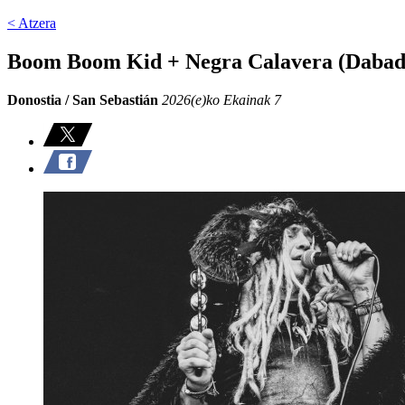
< Atzera
Boom Boom Kid + Negra Calavera (Dabad
Donostia / San Sebastián
2026(e)ko Ekainak 7