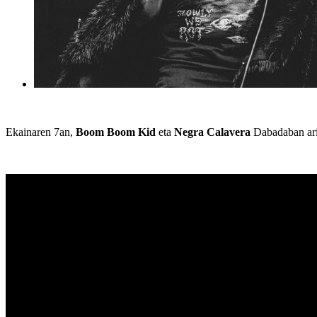
Ekainaren 7an,
Boom Boom Kid
eta
Negra Calavera
Dabadaban ari