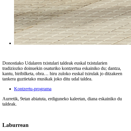
Donostiako Udalaren txistulari taldeak euskal txistularien
tradiziozko doinuekin osaturiko kontzertua eskainiko du; dantza,
kantu, biribilketa, obra… hiru zuloko euskal txirulak jo ditzakeen
tankera guztietako musikak joko ditu udal taldea.
Kontzertu-programa
Aurretik, 9etan abiatuta, erdiguneko kaleetan, diana eskainiko du
taldeak.
Laburrean