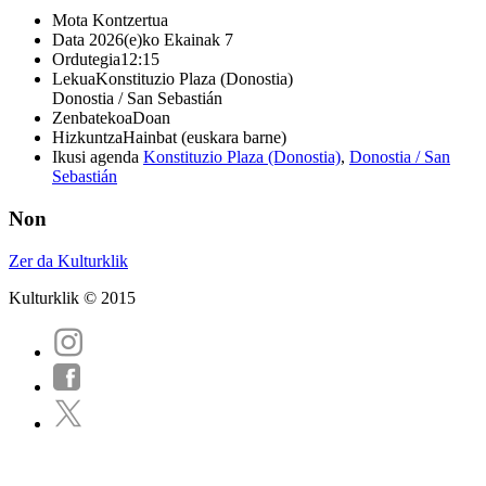
Mota
Kontzertua
Data
2026(e)ko Ekainak 7
Ordutegia
12:15
Lekua
Konstituzio Plaza (Donostia)
Donostia / San Sebastián
Zenbatekoa
Doan
Hizkuntza
Hainbat (euskara barne)
Ikusi agenda
Konstituzio Plaza (Donostia)
,
Donostia / San
Sebastián
Non
Zer da Kulturklik
Kulturklik © 2015