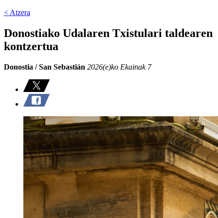
< Atzera
Donostiako Udalaren Txistulari taldearen
kontzertua
Donostia / San Sebastián
2026(e)ko Ekainak 7